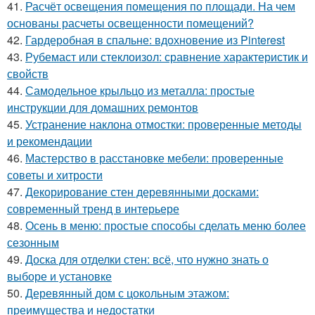
41.
Расчёт освещения помещения по площади. На чем
основаны расчеты освещенности помещений?
42.
Гардеробная в спальне: вдохновение из Pinterest
43.
Рубемаст или стеклоизол: сравнение характеристик и
свойств
44.
Самодельное крыльцо из металла: простые
инструкции для домашних ремонтов
45.
Устранение наклона отмостки: проверенные методы
и рекомендации
46.
Мастерство в расстановке мебели: проверенные
советы и хитрости
47.
Декорирование стен деревянными досками:
современный тренд в интерьере
48.
Осень в меню: простые способы сделать меню более
сезонным
49.
Доска для отделки стен: всё, что нужно знать о
выборе и установке
50.
Деревянный дом с цокольным этажом:
преимущества и недостатки