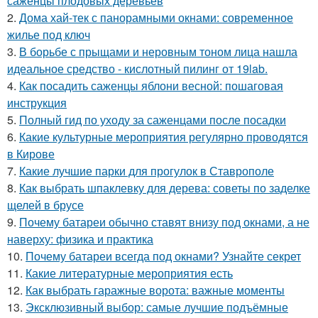
саженцы плодовых деревьев
2.
Дома хай-тек с панорамными окнами: современное
жилье под ключ
3.
В борьбе с прыщами и неровным тоном лица нашла
идеальное средство - кислотный пилинг от 19lab.
4.
Как посадить саженцы яблони весной: пошаговая
инструкция
5.
Полный гид по уходу за саженцами после посадки
6.
Какие культурные мероприятия регулярно проводятся
в Кирове
7.
Какие лучшие парки для прогулок в Ставрополе
8.
Как выбрать шпаклевку для дерева: советы по заделке
щелей в брусе
9.
Почему батареи обычно ставят внизу под окнами, а не
наверху: физика и практика
10.
Почему батареи всегда под окнами? Узнайте секрет
11.
Какие литературные мероприятия есть
12.
Как выбрать гаражные ворота: важные моменты
13.
Эксклюзивный выбор: самые лучшие подъёмные