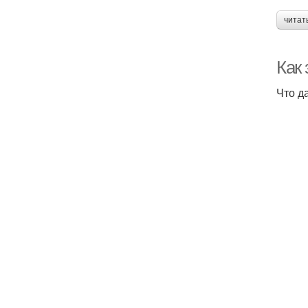
читат
Как
Что д