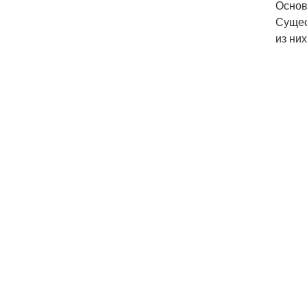
Основ
Сущес
из ни