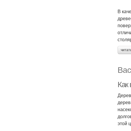
В кач
древе
повер
отлич
столя
читат
Вас
Как
Дерев
дерев
насек
долго
этой ц