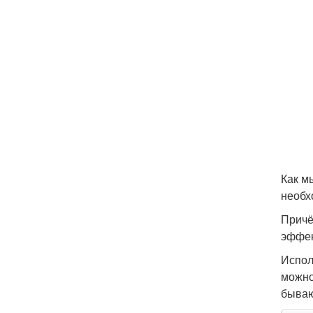
Как м
необх
Причё
эффек
Испол
можно
бываю