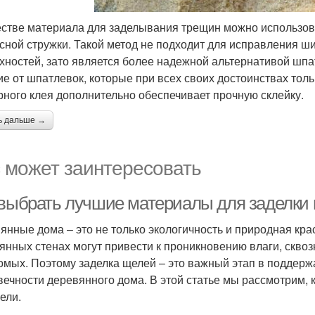
естве материала для заделывания трещин можно использова
сной стружки. Такой метод не подходит для исправления ш
хностей, зато является более надежной альтернативой шпа
ие от шпатлевок, которые при всех своих достоинствах толь
рного клея дополнительно обеспечивает прочную склейку.
ь дальше →
 может заинтересовать
 выбрать лучшие материалы для заделки
янные дома – это не только экологичность и природная крас
янных стенах могут привести к проникновению влаги, скво
омых. Поэтому заделка щелей – это важный этап в поддер
вечности деревянного дома. В этой статье мы рассмотрим, 
ели.