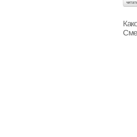
читат
Как
Сме