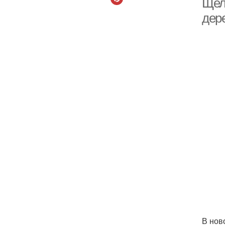
Щел
дер
В нов