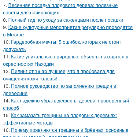
7.
Весенняя посадка плодового дерева: полезные
советы для начинающих
8.
Полный гид по уходу за саженцами после посадки
9.
Какие культурные мероприятия регулярно проводятся
в Москве
10.
Гардеробная мечты: 5 ошибок, которых не стоит
допускать
11.
Какие уникальные природные объекты находятся в
окрестностях Находки
12.
Пилинг от 19lab лучшее, что я пробовала для
очищения кожи головы!
13.
Полное руководство по заполнению трещин в
древесине
14.
Как надежно убрать дефекты дерева: проверенный
способ
15.
Как замазать трещины на плодовых деревьях:
эффективные методы
16.
Почему появляются трещины в брёвнах: основные