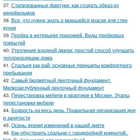
37.
Стилизованные фартуки: как создать образ из
кинофильмов
38.
Все, что нужно знать о моющейся краске для стен
кухни
39.
Пробка в интерьере прихожей. Виды пробковых
покрытий
40.
Утепление входной двери: простой способ улучшить
теплоизоляцию дома
41.
Спальня как рай: основные принципы комфортного
пребывания
42.
Самый бюджетный ленточный фундамент.
Мелкозаглубленный ленточный фундамент
43.
Перестановка мебели в квартире в Москве. Этапы
перестановки мебели
44.
Бодрость на весь день. Правильная организация дня
и занятости
45.
Осень: время изменений в нашей диете
46.
Как обустроить спальню с гардеробной комнатой..