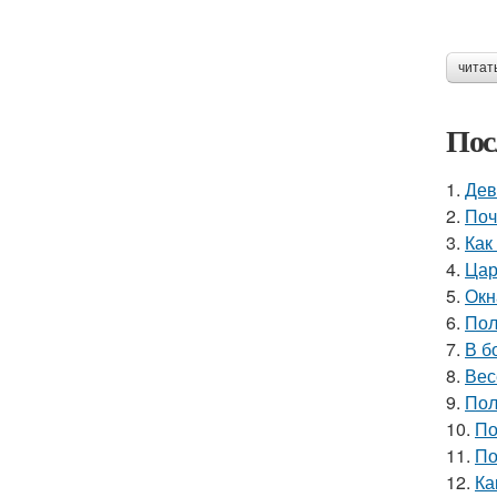
читат
Пос
1.
Дев
2.
Поч
3.
Как
4.
Цар
5.
Окн
6.
Пол
7.
В б
8.
Вес
9.
Пол
10.
По
11.
По
12.
Ка