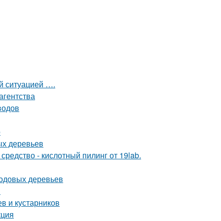
ой ситуацией ….
агентства
водов
р
ых деревьев
редство - кислотный пилинг от 19lab.
лодовых деревьев
й
в и кустарников
кция