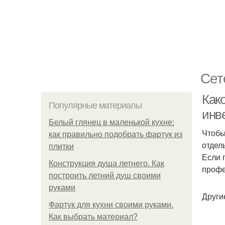
Сет
Как
Популярные материалы
инв
Белый глянец в маленькой кухне:
Чтобы
как правильно подобрать фартук из
отдел
плитки
Если 
Конструкция душа летнего. Как
профе
построить летний душ своими
руками
Други
Фартук для кухни своими руками.
Как выбрать материал?