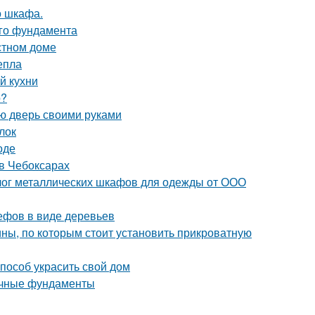
о шкафа.
ого фундамента
стном доме
епла
й кухни
о?
ую дверь своими руками
лок
оде
в Чебоксарах
лог металлических шкафов для одежды от ООО
ефов в виде деревьев
ны, по которым стоит установить прикроватную
пособ украсить свой дом
очные фундаменты