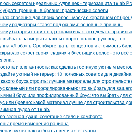
люсь секретом идеальных кудряшек - термозащита 19lab Pro
к убрать трещины в бревне: практические советы
шла спасение для своих волос - маску с кератином от бренда
чему радиаторы ставят под окнами: основные причины
чему батареи ставят под окнами и как это сделать правиль
к выбрать размеры гаражных ворот: полное руководство
уппа «Любэ» в Оренбурге: даты концертов и стоимость бил
скрываю секрет своих гладких и блестящих волос - это вс
sional.
остота и элегантность: как сделать гостиную уютным место
здайте уютный интерьер: 10 полезных советов для дизайна
 какого бруса строить: лучшие материалы для строительств
ус клееный или профилированный: что выбрать для вашего
ычный брус или профилированный брус: что выбрать для с
ус или бревно: какой материал лучше для строительства д
зимная пудра от 19lab.
ло-зеленая кухня: сочетание стиля и комфорта
ень: время изменения рациона
леная кухня: как выбрать цвет и аксессуары