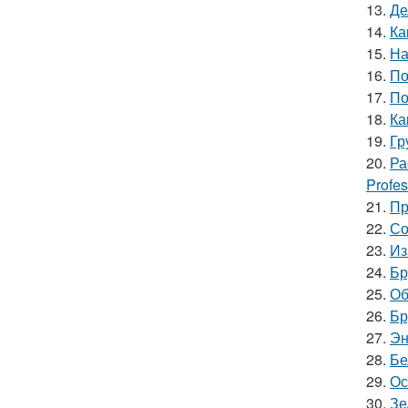
13.
Де
14.
Ка
15.
На
16.
По
17.
По
18.
Ка
19.
Гр
20.
Ра
Profes
21.
Пр
22.
Со
23.
Из
24.
Бр
25.
Об
26.
Бр
27.
Эн
28.
Бе
29.
Ос
30.
Зе