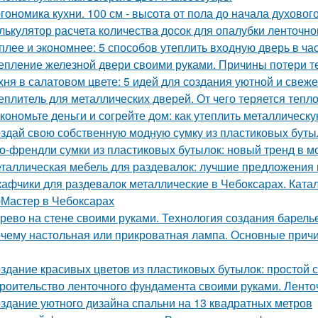
гономика кухни. 100 см - высота от пола до начала духовог
лькулятор расчета количества досок для опалубки ленточн
плее и экономнее: 5 способов утеплить входную дверь в ча
епление железной двери своими руками. Причины потери т
хня в салатовом цвете: 5 идей для создания уютной и свеже
еплитель для металлических дверей. От чего теряется тепл
кономьте деньги и согрейте дом: как утеплить металлическ
здай свою собственную модную сумку из пластиковых буты
о-френдли сумки из пластиковых бутылок: новый тренд в м
таллическая мебель для раздевалок: лучшие предложения 
афчики для раздевалок металлические в Чебоксарах. Ката
Мастер в Чебоксарах
рево на стене своими руками. Технология создания барель
чему настольная или прикроватная лампа. Основные причи
здание красивых цветов из пластиковых бутылок: простой с
роительство ленточного фундамента своими руками. Лент
здание уютного дизайна спальни на 13 квадратных метров