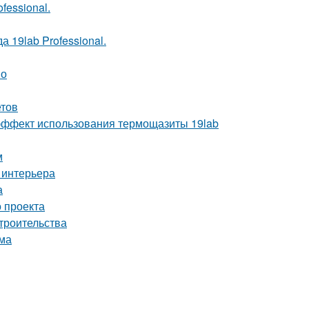
fessional.
 19lab Professional.
но
етов
ё эффект использования термощазиты 19lab
м
 интерьера
а
 проекта
троительства
ома