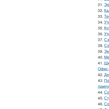
31.
Эр
32.
Ка
33.
Те
34.
Ут
35.
Ку
36.
Ут
37.
Сэ
38.
Со
39.
Эк
40.
Ме
41.
Шк
Офис-
42.
Де
43.
По
лампу
44.
Со
45.
Ст
46.
Со