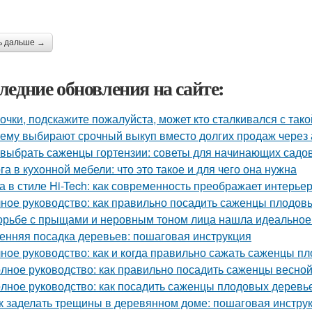
ь дальше →
ледние обновления на сайте:
очки, подскажите пожалуйста, может кто сталкивался с так
ему выбирают срочный выкуп вместо долгих продаж через 
 выбрать саженцы гортензии: советы для начинающих садо
га в кухонной мебели: что это такое и для чего она нужна
а в стиле Hi-Tech: как современность преображает интерье
ное руководство: как правильно посадить саженцы плодов
орьбе с прыщами и неровным тоном лица нашла идеальное с
енняя посадка деревьев: пошаговая инструкция
ное руководство: как и когда правильно сажать саженцы п
лное руководство: как правильно посадить саженцы весно
лное руководство: как посадить саженцы плодовых деревье
к заделать трещины в деревянном доме: пошаговая инстру