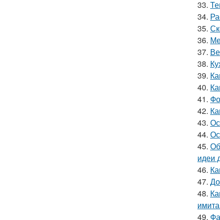
33.
Те
34.
Ра
35.
Ск
36.
Ме
37.
Ве
38.
Ку
39.
Ка
40.
Ка
41.
Фо
42.
Ка
43.
Ос
44.
Ос
45.
Об
идеи 
46.
Ка
47.
До
48.
Ка
имита
49.
Фа