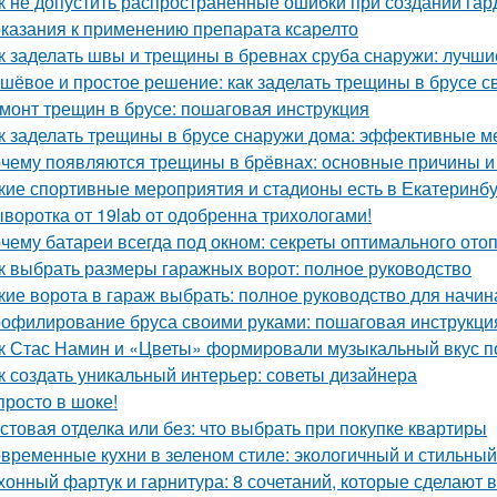
к не допустить распространенные ошибки при создании га
казания к применению препарата ксарелто
к заделать швы и трещины в бревнах сруба снаружи: лучш
шёвое и простое решение: как заделать трещины в брусе с
монт трещин в брусе: пошаговая инструкция
к заделать трещины в брусе снаружи дома: эффективные м
чему появляются трещины в брёвнах: основные причины 
кие спортивные мероприятия и стадионы есть в Екатеринб
воротка от 19lab от одобренна трихологами!
чему батареи всегда под окном: секреты оптимального ото
к выбрать размеры гаражных ворот: полное руководство
кие ворота в гараж выбрать: полное руководство для начи
офилирование бруса своими руками: пошаговая инструкци
к Стас Намин и «Цветы» формировали музыкальный вкус п
к создать уникальный интерьер: советы дизайнера
просто в шоке!
стовая отделка или без: что выбрать при покупке квартиры
временные кухни в зеленом стиле: экологичный и стильны
хонный фартук и гарнитура: 8 сочетаний, которые сделают 