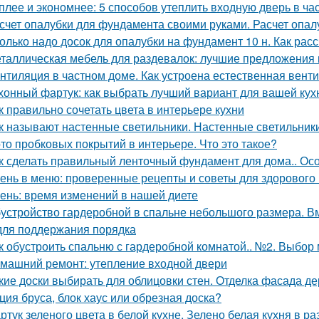
плее и экономнее: 5 способов утеплить входную дверь в ча
счет опалубки для фундамента своими руками. Расчет опа
олько надо досок для опалубки на фундамент 10 н. Как рас
таллическая мебель для раздевалок: лучшие предложения 
нтиляция в частном доме. Как устроена естественная вент
хонный фартук: как выбрать лучший вариант для вашей кух
к правильно сочетать цвета в интерьере кухни
к называют настенные светильники. Настенные светильники
то пробковых покрытий в интерьере. Что это такое?
к сделать правильный ленточный фундамент для дома.. Ос
ень в меню: проверенные рецепты и советы для здорового
ень: время изменений в нашей диете
устройство гардеробной в спальне небольшого размера. В
для поддержания порядка
к обустроить спальню с гардеробной комнатой.. №2. Выбор
машний ремонт: утепление входной двери
кие доски выбирать для облицовки стен. Отделка фасада де
ция бруса, блок хаус или обрезная доска?
ртук зеленого цвета в белой кухне. Зелено белая кухня в р