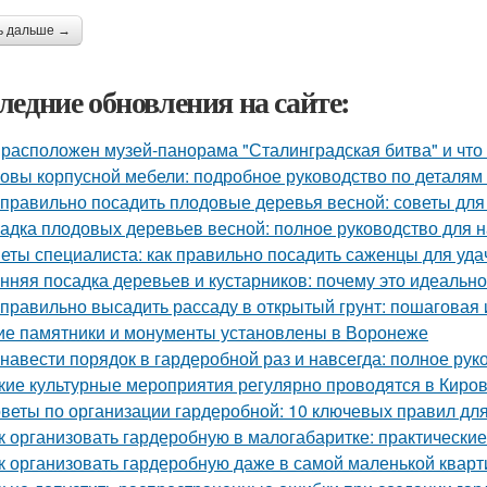
ь дальше →
ледние обновления на сайте:
 расположен музей-панорама "Сталинградская битва" и что
овы корпусной мебели: подробное руководство по деталям 
 правильно посадить плодовые деревья весной: советы дл
адка плодовых деревьев весной: полное руководство для
еты специалиста: как правильно посадить саженцы для уда
нняя посадка деревьев и кустарников: почему это идеальн
 правильно высадить рассаду в открытый грунт: пошаговая
ие памятники и монументы установлены в Воронеже
 навести порядок в гардеробной раз и навсегда: полное рук
кие культурные мероприятия регулярно проводятся в Киро
веты по организации гардеробной: 10 ключевых правил дл
к организовать гардеробную в малогабаритке: практические
к организовать гардеробную даже в самой маленькой кварт