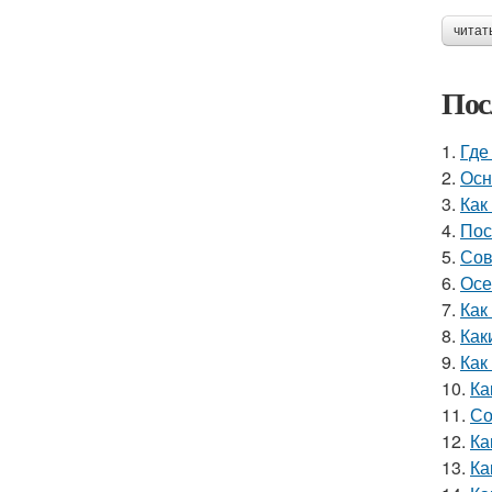
читат
Пос
1.
Где
2.
Осн
3.
Как
4.
Пос
5.
Сов
6.
Осе
7.
Как
8.
Как
9.
Как
10.
Ка
11.
Со
12.
Ка
13.
Ка