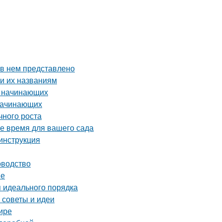
 в нем представлено
и их названиям
я начинающих
 начинающих
чного роста
ое время для вашего сада
 инструкция
оводство
ве
я идеального порядка
 советы и идеи
ире