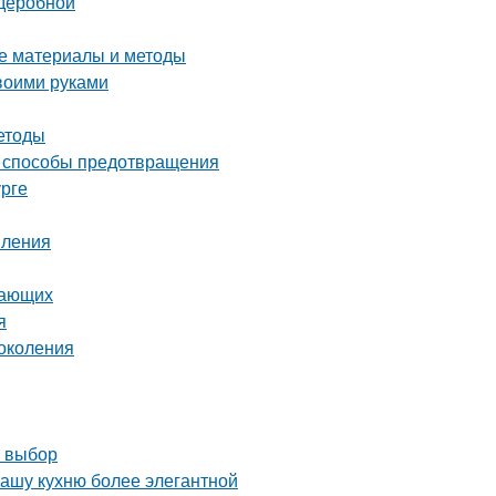
рдеробной
ие материалы и методы
воими руками
етоды
и способы предотвращения
урге
пления
нающих
я
околения
й выбор
вашу кухню более элегантной