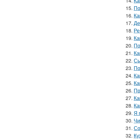
14.
Ка
15.
По
16.
Ка
17.
Де
18.
Ре
19.
Ка
20.
По
21.
Ка
22.
Сы
23.
По
24.
Ка
25.
Ка
26.
Пр
27.
Ка
28.
Ка
29.
Я 
30.
Чи
31.
Со
32.
Ку