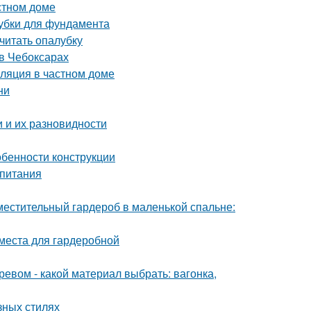
стном доме
лубки для фундамента
считать опалубку
в Чебоксарах
иляция в частном доме
ни
 и их разновидности
обенности конструкции
 питания
местительный гардероб в маленькой спальне:
 места для гардеробной
ревом - какой материал выбрать: вагонка,
азных стилях