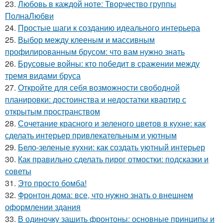
23.
Любовь в каждой ноте: Творчество группы
ПолнаЛюбви
24.
Простые шаги к созданию идеального интерьера
25.
Выбор между клееным и массивным
профилированным брусом: что вам нужно знать
26.
Брусовые войны: кто победит в сражении между
тремя видами бруса
27.
Откройте для себя возможности свободной
планировки: достоинства и недостатки квартир с
открытым пространством
28.
Сочетание красного и зеленого цветов в кухне: как
сделать интерьер привлекательным и уютным
29.
Бело-зеленые кухни: как создать уютный интерьер
30.
Как правильно сделать пирог отмостки: подсказки и
советы
31.
Это просто бомба!
32.
Фронтон дома: все, что нужно знать о внешнем
оформлении здания
33.
В одиночку зашить фронтоны: основные принципы и