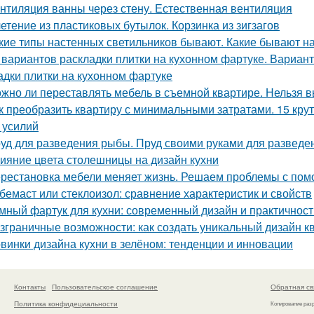
нтиляция ванны через стену. Естественная вентиляция
етение из пластиковых бутылок. Корзинка из зигзагов
кие типы настенных светильников бывают. Какие бывают н
 вариантов раскладки плитки на кухонном фартуке. Вариант
адки плитки на кухонном фартуке
жно ли переставлять мебель в съемной квартире. Нельзя 
к преобразить квартиру с минимальными затратами. 15 кру
и усилий
уд для разведения рыбы. Пруд своими руками для развед
ияние цвета столешницы на дизайн кухни
рестановка мебели меняет жизнь. Решаем проблемы с помо
бемаст или стеклоизол: сравнение характеристик и свойств
мный фартук для кухни: современный дизайн и практичност
зграничные возможности: как создать уникальный дизайн 
винки дизайна кухни в зелёном: тенденции и инновации
Контакты
Пользовательское соглашение
Обратная св
Политика конфидециальности
Копирование раз