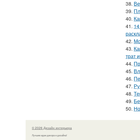
38.
Ве
39.
Пл
40.
Ка
41.
14
раскл
42.
Мо
43.
Ка
трат 
44.
Пр
45.
Вл
46.
Пе
47.
Ру
48.
Те
49.
Бе
50.
Но
© 2026 Дизайн интерьера
Лучшие идеи декора и дизайна!