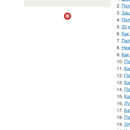
2.
Пол
3.
Защ
4.
Пол
5.
20 
6.
Как
7.
Пил
8.
Hea
9.
Как
10.
По
11.
Ка
12.
По
13.
Ка
14.
По
15.
Ка
16.
Лу
17.
Бю
18.
Пр
19.
Ул