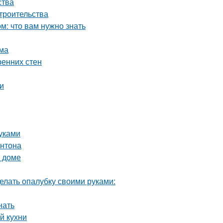
ства
троительства
: что вам нужно знать
ома
ренних стен
и
уками
онтона
м доме
елать опалубку своими руками:
нать
й кухни