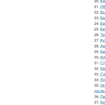
20.
Кл
21.
Об
22.
Вы
23.
Бр
24.
Бр
25.
Бе
26.
Те
27.
Ку
28.
Ар
29.
Ка
30.
Ид
31.
Ст
32.
Ка
33.
Со
34.
Лу
35.
Ос
после
36.
Пр
37.
Ку