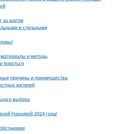
ной
г за шагом
нальными и стильными
оловы!
е материалы и методы
и бороться
овные причины и преимущества
местных жителей
льного выбора
вной Находкой 2024 года!
 обстановки