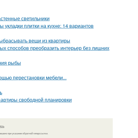
астенные светильники
ы укладки плитки на кухне: 14 вариантов
выбрасывать вещи из квартиры
тых способов преобразить интерьер без лишних
ения рыбы
щью перестановки мебели...
ь
квартиры свободной планировки
язь
решено при указании обратной гиперссылки.