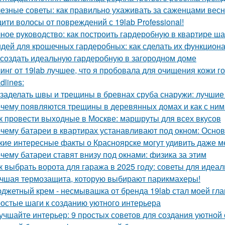
езные советы: как правильно ухаживать за саженцами вес
ити волосы от повреждений с 19lab Professional!
ное руководство: как построить гардеробную в квартире ша
идей для крошечных гардеробных: как сделать их функцио
 создать идеальную гардеробную в загородном доме
инг от 19lab лучшее, что я пробовала для очищения кожи г
dlines:
 заделать швы и трещины в бревнах сруба снаружи: лучши
чему появляются трещины в деревянных домах и как с ним
к провести выходные в Москве: маршруты для всех вкусов
чему батареи в квартирах устанавливают под окном: Осн
кие интересные факты о Красноярске могут удивить даже 
чему батареи ставят внизу под окнами: физика за этим
к выбрать ворота для гаража в 2025 году: советы для идеа
чшая термозащита, которую выбирают парикмахеры!
джетный крем - несмывашка от бренда 19lab стал моей гла
остые шаги к созданию уютного интерьера
учшайте интерьер: 9 простых советов для создания уютной