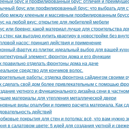
ееный брус и профилированный брус: отличия и преимуще
ычный брус или профилированный брус: что выбрать для с
бор между клееным и массивным профилированным брусом
ус на любой вкус: открытие для любителей мебели
ус или бревно: какой материал лучше для строительства д
з стен: как выгодно купить квартиру в новостройке без внут
пловой насос: принцип действия и применение
хонный фартук из плитки: идеальный выбор для вашей кухн
хитектурный элемент: фронтон дома и его функции
к правильно отделать фронтоны дома на даче
еальное средство для кончиков волос.
роительные работы: отделка фронтона сайдингом своими р
к сделать свой дом более привлекательным с помощью фр
здание уютного и функционального дизайна сени в частно
чшие материалы для утепления металлической двери
новные виды опалубки и пример расчета материала. Как сд
довательность действий
обковые покрытия для стен и потолка: всё, что вам нужно з
хня в салатовом цвете: 5 идей для создания уютной и свеже