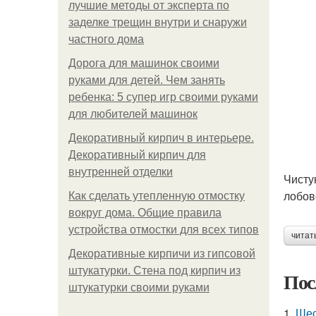
лучшие методы от эксперта по
заделке трещин внутри и снаружи
частного дома
Дорога для машинок своими
руками для детей. Чем занять
ребенка: 5 супер игр своими руками
для любителей машинок
Декоративный кирпич в интерьере.
Декоративный кирпич для
внутренней отделки
Чисту
лобов
Как сделать утепленную отмостку
вокруг дома. Общие правила
устройства отмостки для всех типов
читат
Декоративные кирпичи из гипсовой
штукатурки. Стена под кирпич из
Пос
штукатурки своими руками
1.
Шес