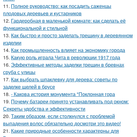
11.
Полное руководство: как посадить саженцы
плодовых деревьев и кустарников
12.
Гардеробная в маленькой комнате: как сделать её
функциональной и стильной
13.
Как быстро и просто заделать трещину в деревянном
изделии
14.
Как промышленность влияет на экономику города
15.
Какую роль играла Чита в революции 1917 года
16.
Эффективные методы заделки трещин в бревнах
сруба с улицы
17.
Как выбрать шпаклевку для дерева: советы по
заделке щелей в брусе
18.
- Какова история монумента "Поклонная гора
19.
Почему батареи принято устанавливать под окном:
Секреты удобства и эффективности
20.
Таким образом, если столкнулся с проблемой
выпадения волос обязательно досмотри это видео!
21.
Какие природные особенности характерны для