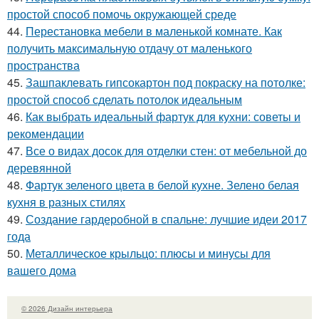
простой способ помочь окружающей среде
44.
Перестановка мебели в маленькой комнате. Как
получить максимальную отдачу от маленького
пространства
45.
Зашпаклевать гипсокартон под покраску на потолке:
простой способ сделать потолок идеальным
46.
Как выбрать идеальный фартук для кухни: советы и
рекомендации
47.
Все о видах досок для отделки стен: от мебельной до
деревянной
48.
Фартук зеленого цвета в белой кухне. Зелено белая
кухня в разных стилях
49.
Создание гардеробной в спальне: лучшие идеи 2017
года
50.
Металлическое крыльцо: плюсы и минусы для
вашего дома
© 2026 Дизайн интерьера