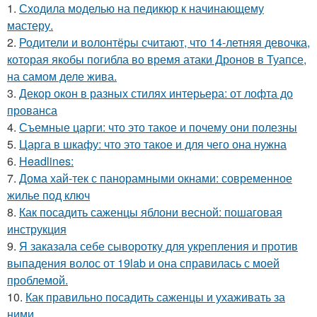
1.
Сходила моделью на педикюр к начинающему
мастеру.
2.
Родители и волонтёры считают, что 14-летняя девочка,
которая якобы погибла во время атаки Дронов в Туапсе,
на самом деле жива.
3.
Декор окон в разных стилях интерьера: от лофта до
прованса
4.
Съемные царги: что это такое и почему они полезны
5.
Царга в шкафу: что это такое и для чего она нужна
6.
Headlines:
7.
Дома хай-тек с панорамными окнами: современное
жилье под ключ
8.
Как посадить саженцы яблони весной: пошаговая
инструкция
9.
Я заказала себе сыворотку для укрепления и против
выпадения волос от 19lab и она справилась с моей
проблемой.
10.
Как правильно посадить саженцы и ухаживать за
ними