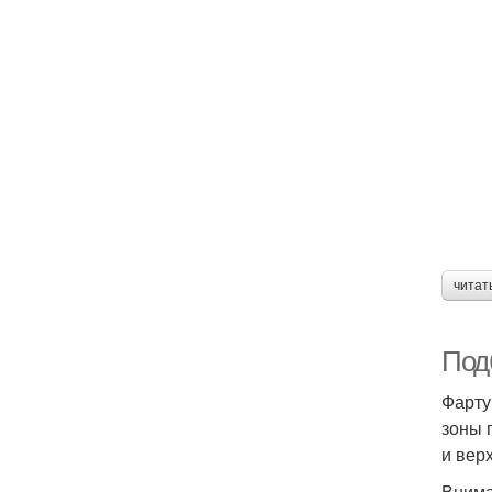
читат
Под
Фарту
зоны 
и вер
Внима