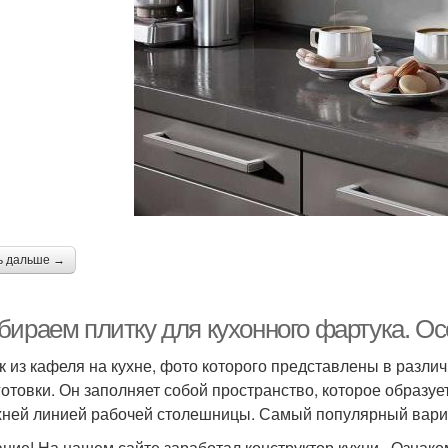
ь дальше →
бираем плитку для кухонного фартука. О
к из кафеля на кухне, фото которого представлены в разли
готовки. Он заполняет собой пространство, которое образ
хней линией рабочей столешницы. Самый популярный вариа
ние! На нашем сайте заработал конструктор кухни . Ознако