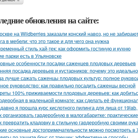
ь дальше →
ледние обновления на сайте:
оскве на Wildberries заказали конский навоз, но не забирают
га в мебели: что это такое и для чего она нужна
ременный стиль хай-тек: как оформить гостиную и кухню
ие парки есть в Ульяновске
овные особенности посадки саженцев плодовых деревьев
нняя посадка деревьев и кустарников: почему это идеальн
да лучше сажать саженцы плодовых культур: полное руково
ное руководство: как правильно посадить саженцы весной
реты 100% приживаемости плодовых деревьев: как добитьс
рдеробная в маленькой комнате: как сделать её функциона
давно я прошла курс кислотного пилинга для лица от 19lab,
к организовать гардеробную в малогабаритке: практические
к превратить кладовку в стильную гардеробную своими рук
кие основные достопримечательности можно посмотреть в
веты по защите брус от трещин: эффективные способы