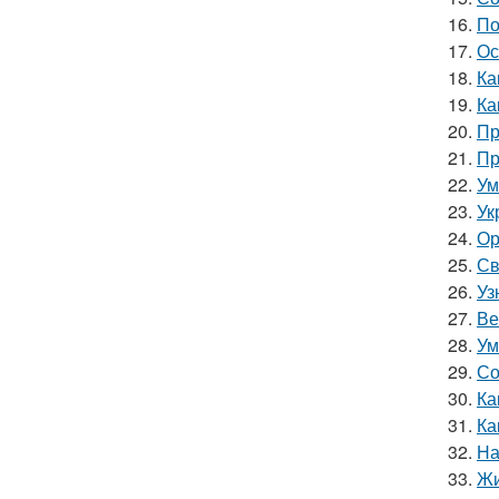
16.
По
17.
Ос
18.
Ка
19.
Ка
20.
Пр
21.
Пр
22.
Ум
23.
Ук
24.
Ор
25.
Св
26.
Уз
27.
Ве
28.
Ум
29.
Со
30.
Ка
31.
Ка
32.
На
33.
Жи