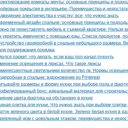
оектирование комнаты мечты: основные принципы и подх
обковые покрытия в интерьере. Преимущества и недостатк
дведение электричества к участку: все, что нужно знать
временный дизайн спальни: основные принципы и подход
жно ли переставлять мебель в съемной квартире. Нельзя 
к укрепить иммунитет с помощью еды. Список продуктов, 
устройство гардеробной в спальне небольшого размера. В
для поддержания порядка
дулся паркет: что делать, если ваш пол начал пухнуть
мерение освещения в люксах. Что такое люксы
минесцентные светильники количество лк. Нормы освеще
рдеробная в спальне: вдохновение из Pinterest
итывайте размеры и форму кухни при выборе пола и фарту
офилированный брус: идеальный материал для строительс
ияние цвета фартука на обстановку в кухне
дная плитка для кухни. Что нужно знать при выборе плитки
ртук зеленого цвета в белой кухне. Зелено белая кухня в р
ревянный дом с цокольным этажом: преимущества и недос