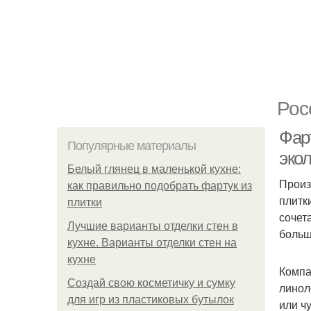
Рос
Фарт
Популярные материалы
эко
Белый глянец в маленькой кухне:
Произ
как правильно подобрать фартук из
плитк
плитки
сочет
Лучшие варианты отделки стен в
больш
кухне. Варианты отделки стен на
кухне
Компа
Создай свою косметичку и сумку
линол
для игр из пластиковых бутылок
или ч