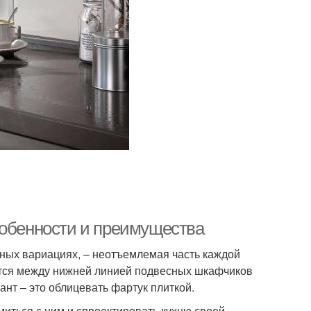
собенности и преимущества
чных вариациях, – неотъемлемая часть каждой
уется между нижней линией подвесных шкафчиков
нт – это облицевать фартук плиткой.
миться с ним и спроектировать кухню своей