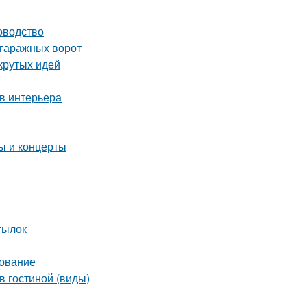
оводство
 гаражных ворот
крутых идей
в интерьера
 и концерты
тылок
дование
в гостиной (виды)