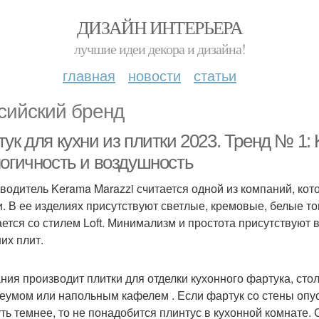
ДИЗАЙН ИНТЕРЬЕРА
лучшие идеи декора и дизайна!
главная
новости
статьи
сийский бренд
ук для кухни из плитки 2023. Тренд № 1: 
логичность и воздушность
водитель Kerama Marazzi считается одной из компаний, ко
и. В ее изделиях присутствуют светлые, кремовые, белые т
ается со стилем Loft. Минимализм и простота присутствуют 
их плит.
ния производит плитки для отделки кухонного фартука, сто
еумом или напольным кафелем . Если фартук со стены опуст
уть темнее, то не понадобится плинтус в кухонной комнате.