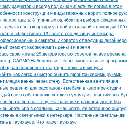
чему радиаторы всегда под окнами: есть ли логика в этом
обенности конструкции и виды гаражных ворот: полное рук
к не прогадать: 6 типичных ошибок при выборе секционных
к сделать свою квартиру уютной и стильной с помощью 100 
осто и эффективно: 12 советов по дизайну интерьера
офессиональные секреты: 7 советов от ведущих дизайнеро
ный ремонт: как экономить деньги и время
рась свою жизнь: 25 декораторских советов на все времена
кестр CAGMO Набережные Челны: музыкальные программы
ободная планировка квартиры: плюсы и минусы
найте, как легко и быстро обшить фронтон своими руками
нтиляция ванны через стену. Естественная вентиляция
ные решения для расстановки мебели в квартире-студии
здай свою собственную летнюю сумочку из пластиковых бу
к выбрать бра на стену. Назначение и разновидности бра
к выбрать бра в спальню. Как выбрать качественное обору
стенные светильники в интерьере. Настенные светильники 
знь в таунхаусе. Что такое таунхаус