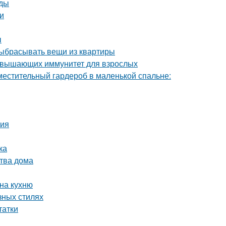
оды
и
ы
выбрасывать вещи из квартиры
повышающих иммунитет для взрослых
местительный гардероб в маленькой спальне:
ния
ка
тва дома
 на кухню
азных стилях
татки