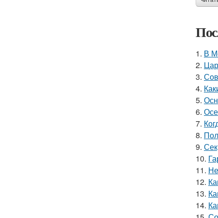
читат
Пос
1.
В М
2.
Цар
3.
Сов
4.
Как
5.
Осн
6.
Осе
7.
Ког
8.
Пол
9.
Сек
10.
Га
11.
Не
12.
Ка
13.
Ка
14.
Ка
15.
Со