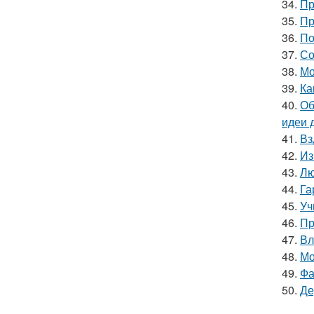
34.
Пр
35.
Пр
36.
По
37.
Со
38.
Мо
39.
Ка
40.
Об
идеи 
41.
Вз
42.
Из
43.
Лю
44.
Га
45.
Уч
46.
Пр
47.
Вл
48.
Мо
49.
Фа
50.
Де