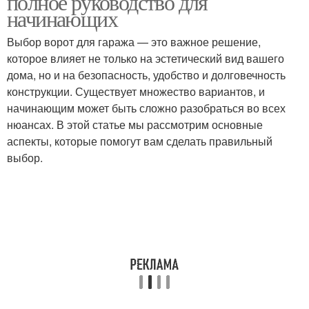
полное руководство для
начинающих
Выбор ворот для гаража — это важное решение,
Уход за гаражными
которое влияет не только на эстетический вид вашего
Рулонные вороты
воротами
дома, но и на безопасность, удобство и долговечность
конструкции. Существует множество вариантов, и
начинающим может быть сложно разобраться во всех
нюансах. В этой статье мы рассмотрим основные
Уход за воротами
Ворот для удобства
аспекты, которые помогут вам сделать правильный
выбор.
Уличные вороты
Откатные вороты
Автоматические
Ворот в зависимости
вороты