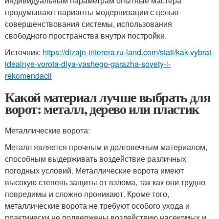
индивидуальным параметрам опытные мастера
продумывают варианты модернизации с целью
совершенствования системы, использования
свободного пространства внутри постройки.
Источник:
https://dizajn-interera.ru-land.com/stati/kak-vybrat-
idealnye-vorota-dlya-vashego-garazha-sovety-i-
rekomendacii
Какой материал лучше выбрать для
ворот: металл, дерево или пластик
Металлические ворота:
Металл является прочным и долговечным материалом,
способным выдерживать воздействие различных
погодных условий. Металлические ворота имеют
высокую степень защиты от взлома, так как они трудно
повредимы и сложно проникают. Кроме того,
металлические ворота не требуют особого ухода и
практически не подвержены воздействию насекомых и