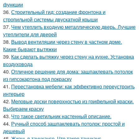
функции
36.
Строительный гид: создание фронтона и
стропильной системы двускатной крыши
37.
Чем утеплить входную металлическую дверь. Лучшие
утеплители для дверей
38.
Вывод вентиляции через стену в частном доме.
Какие бывают вытяжки
39.
Как сделать вытяжку через стену на кухне. Установка
воздуховода
40.
Отличное решение для дома: зашпаклевать потолок
из гипсокартона под покраску
41.
Перестановка мебели: как эффективно переустроить
интерьер
42.
Меловые доски поверхностью из грифельной краски.
Выбираем краску
43.
Что такое светильник настенный описание.
44.
Ручный способ зашпаклевать потолок: простой и
дешевый
45.
Жизнь в таунхаусе. Что такое таунхаус