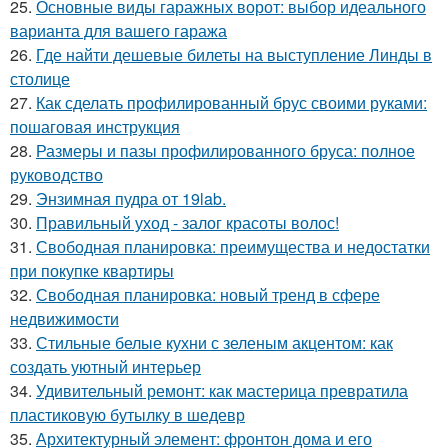
25.
Основные виды гаражных ворот: выбор идеального
варианта для вашего гаража
26.
Где найти дешевые билеты на выступление Линды в
столице
27.
Как сделать профилированный брус своими руками:
пошаговая инструкция
28.
Размеры и пазы профилированного бруса: полное
руководство
29.
Энзимная пудра от 19lab.
30.
Правильный уход - залог красоты волос!
31.
Свободная планировка: преимущества и недостатки
при покупке квартиры
32.
Свободная планировка: новый тренд в сфере
недвижимости
33.
Стильные белые кухни с зеленым акцентом: как
создать уютный интерьер
34.
Удивительный ремонт: как мастерица превратила
пластиковую бутылку в шедевр
35.
Архитектурный элемент: фронтон дома и его