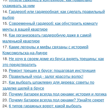
ухаживать за ним
14.
Гардероб или гардеробная: как сделать правильный
выбор
15.
Современный гардероб: как обустроить комнату
мечты в вашей квартире
16.
Как организовать гардеробную даже в самой
маленькой квартире
17.
Какие легенды и мифы связаны с историей
Комсомольска-на-Амуре
18.
Не хочу в своем доме из бруса видеть трещины: как
это предотвратить
19.
Ремонт трещин в брусе: пошаговая инструкция
20.
Правильный уход - залог красоты волос!
21.
Как выбрать шпаклевку для дерева: советы по
заделке щелей в брусе
22.
Почему батареи всегда под окнами: история и логика
23.
Почему батареи всегда под окнами? Узнайте секрет
24.
6 типов гаражных ворот: какой выбрать