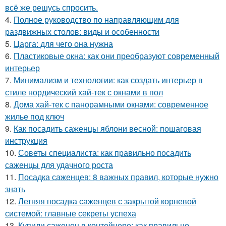
всё же решусь спросить.
4.
Полное руководство по направляющим для
раздвижных столов: виды и особенности
5.
Царга: для чего она нужна
6.
Пластиковые окна: как они преобразуют современный
интерьер
7.
Минимализм и технологии: как создать интерьер в
стиле нордический хай-тек с окнами в пол
8.
Дома хай-тек с панорамными окнами: современное
жилье под ключ
9.
Как посадить саженцы яблони весной: пошаговая
инструкция
10.
Советы специалиста: как правильно посадить
саженцы для удачного роста
11.
Посадка саженцев: 8 важных правил, которые нужно
знать
12.
Летняя посадка саженцев с закрытой корневой
системой: главные секреты успеха
13.
Купили саженец в контейнере: как правильно