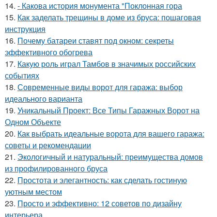
14.
- Какова история монумента "Поклонная гора
15.
Как заделать трещины в доме из бруса: пошаговая
инструкция
16.
Почему батареи ставят под окном: секреты
эффективного обогрева
17.
Какую роль играл Тамбов в значимых российских
событиях
18.
Современные виды ворот для гаража: выбор
идеального варианта
19.
Уникальный Проект: Все Типы Гаражных Ворот на
Одном Объекте
20.
Как выбрать идеальные ворота для вашего гаража:
советы и рекомендации
21.
Экологичный и натуральный: преимущества домов
из профилированного бруса
22.
Простота и элегантность: как сделать гостиную
уютным местом
23.
Просто и эффективно: 12 советов по дизайну
интерьера