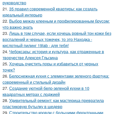
руководство
21.
35 правил современной квартиры: как создать
идеальный интерьер
22.
Выбор между клееным и профилированным брусом:
что важно знать
23.
Лишь в том случае, если хочешь ровный тон кожи без
воспалений и черных тожечек, то это Находка -
кислотный пилинг 19lab - для тебя!
24.
Чебоксары: история и культура, как отраженные в
творчестве Алексея Глызина
25.
Хочешь очистить поры и избавиться от черных
точек?
26.
Белоснежная кухня с элементами зеленого фартука:
современный и стильный дизайн
27.
Создание уютной бело-зеленой кухни в 10
квадратных метрах с лоджией
28.
Удивительный ремонт: как мастерица превратила
пластиковую бутылку в шедевр
29.
Строительство кровли с большими фронтонными