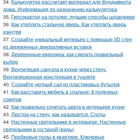
34.
Калькулятор рассчитает материал для фундамента
дома. Информация по назначению калькулятора
35.
Гипсокартон на потолке: лучшие способы шпаклевки
36.
Как утеплить стальную дверь. Как утеплить дверь
изнутри
37.
Создайте уникальный интерьер с помощью 3D стен
из деревянных декоративных вставок
38.
Деревянные евроокна: как сделать правильный
выбор
39.
Вентиляция санузла и кухни через стену.
Вентиляционная конструкция в туалете
40.
Создайте уютный сад из пластиковых бутылок
41.
Как расставить мебель в спальне: 8 полезных
советов
42.
Как правильно сочетать цвета в интерьере кухни
43.
Люстра на стену, как называется. Споты
44.
Настенные светильники в интерьере. Настенные
светильники в гостиной (виды)
45.
Пробковые полы в квартире. Ключевые