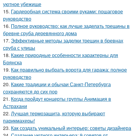
уютное убежище
15.
Гардеробная система своими руками: пошаговое
руководство
16.
Полное руководство: как лучше заделать трещины в
бревне сруба деревянного дома
17.
Эффективные методы заделки трещин в бревнах
сруба с улицы
18.
Какие природные особенности характерны для
Брянска
19.
Как правильно выбрать ворота для гаража: полное
руководство
20.
Какие традиции и обычаи Санкт-Петербурга
сохраняются до сих пор
21.
Когда пройдут концерты группы Анимация в
Астрахани
22.
Лучшая термозащита, которую выбирают
парикмахеры!
23.
Как создать уникальный интерьер: советы дизайнера
24.
Создание уютного интерьера: 9 советов от