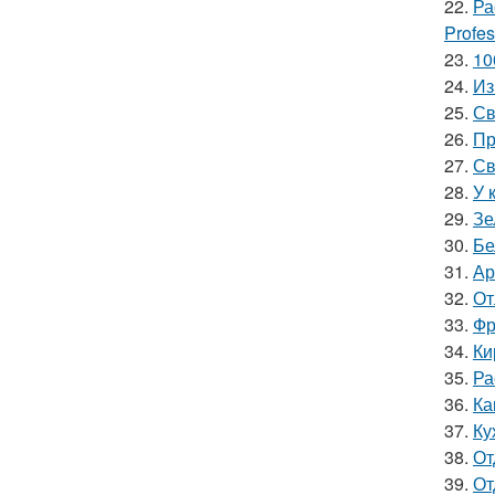
22.
Ра
Profes
23.
10
24.
Из
25.
Св
26.
Пр
27.
Св
28.
У 
29.
Зе
30.
Бе
31.
Ар
32.
От
33.
Фр
34.
Ки
35.
Ра
36.
Ка
37.
Ку
38.
От
39.
От