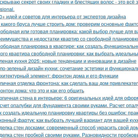
скрываю секрет своих гладких и блестящих волос - это вс
sional.
0+ идей и советов для интерьера от экспертов дизайна
 какого бруса лучше строить дом: проверим основные факт
ободная или готовая планировка: какой выбор лучше для 
еимущества и недостатки квартир со свободной планировко
ободная планировка в квартире: как создать функциональн
кого квартира свободной планировки: как выбрать идеальн
леная кухня 2025: новые тенденции и инновации в дизайне
ло-зеленый дизайн кухни: сочетание эстетики и функционал
хитектурный элемент: фронтон дома и его функции
личная отделка фронтона: как сделать ваш дом привлекат
онтон дома: что это и как его обшить
рпичная стена в интерьере: 6 оригинальных идей для офо
счет опалубки для фундамента своими руками. Расчет опа
к создать идеальную планировку квартиры без ошибок: пра
хонный фартук: как выбрать лучший вариант для вашей кух
делка стен досками: современный способ украсить свой до
делка стен пробкой своими руками. Разновидности пробков