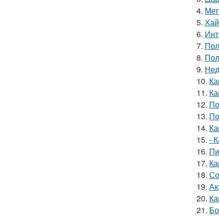
4.
Мет
5.
Хай
6.
Инт
7.
Пол
8.
Пол
9.
Нед
10.
Ка
11.
Ка
12.
По
13.
По
14.
Ка
15.
- 
16.
Пи
17.
Ка
18.
Со
19.
Ак
20.
Ка
21.
Бо