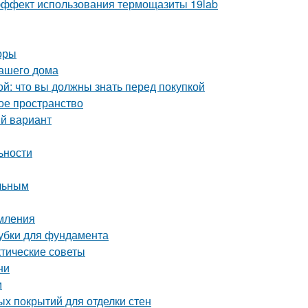
ё эффект использования термощазиты 19lab
оры
вашего дома
й: что вы должны знать перед покупкой
ое пространство
ый вариант
ьности
ельным
рмления
лубки для фундамента
ктические советы
ни
м
ых покрытий для отделки стен