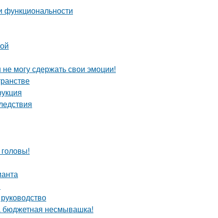
 и функциональности
ной
и не могу сдержать свои эмоции!
транстве
рукция
ледствия
 головы!
ианта
я
 руководство
та бюджетная несмывашка!