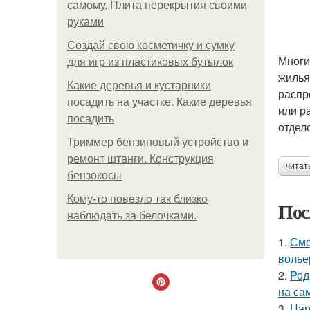
самому. Плита перекрытия своими
руками
Создай свою косметичку и сумку
Многи
для игр из пластиковых бутылок
жилья
Какие деревья и кустарники
распр
посадить на участке. Какие деревья
или р
посадить
отдел
Триммер бензиновый устройство и
ремонт штанги. Конструкция
читат
бензокосы
Кому-то повезло так близко
Пос
наблюдать за белочками.
1.
Смо
волье
2.
Род
на са
3.
Цар