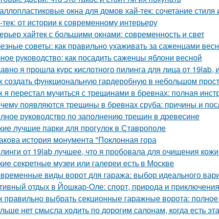
аллопластиковые окна для домов хай-тек: сочетание стиля
-тек: от истории к современному интерьеру
ерьер хайтек с большими окнами: современность и свет
езные советы: как правильно ухаживать за саженцами вес
ное руководство: как посадить саженцы яблони весной
авно я прошла курс кислотного пилинга для лица от 19lab, 
к создать функциональную гардеробную в небольшом прос
к я перестал мучиться с трещинами в бревнах: полная инст
чему появляются трещины в бревнах сруба: причины и пос
лное руководство по заполнению трещин в древесине
кие лучшие парки для прогулок в Ставрополе
Какова история монумента "Поклонная гора
линги от 19lab лучшее, что я пробовала для очищения кожи
кие секретные музеи или галереи есть в Москве
временные виды ворот для гаража: выбор идеального вар
тивный отдых в Йошкар-Оле: спорт, природа и приключени
к правильно выбрать секционные гаражные ворота: полное
льше нет смысла ходить по дорогим салонам, когда есть э