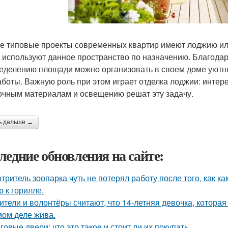
е типовые проекты современных квартир имеют лоджию или
 используют данное пространство по назначению. Благодар
еделению площади можно организовать в своем доме уютны
аботы. Важную роль при этом играет отделка лоджии: интер
очным материалам и освещению решат эту задачу.
ь дальше →
ледние обновления на сайте:
тритель зоопарка чуть не потерял работу после того, как к
р к горилле.
ители и волонтёры считают, что 14-летняя девочка, которая
мом деле жива.
говые двери: что это такое и стоит ли их покупать