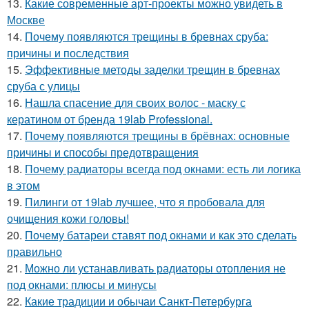
13.
Какие современные арт-проекты можно увидеть в
Москве
14.
Почему появляются трещины в бревнах сруба:
причины и последствия
15.
Эффективные методы заделки трещин в бревнах
сруба с улицы
16.
Нашла спасение для своих волос - маску с
кератином от бренда 19lab Professional.
17.
Почему появляются трещины в брёвнах: основные
причины и способы предотвращения
18.
Почему радиаторы всегда под окнами: есть ли логика
в этом
19.
Пилинги от 19lab лучшее, что я пробовала для
очищения кожи головы!
20.
Почему батареи ставят под окнами и как это сделать
правильно
21.
Можно ли устанавливать радиаторы отопления не
под окнами: плюсы и минусы
22.
Какие традиции и обычаи Санкт-Петербурга