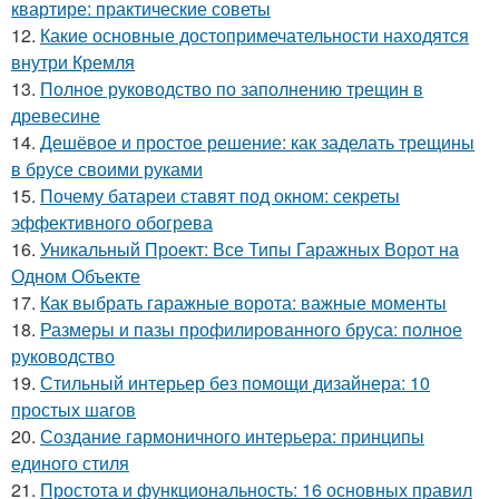
квартире: практические советы
12.
Какие основные достопримечательности находятся
внутри Кремля
13.
Полное руководство по заполнению трещин в
древесине
14.
Дешёвое и простое решение: как заделать трещины
в брусе своими руками
15.
Почему батареи ставят под окном: секреты
эффективного обогрева
16.
Уникальный Проект: Все Типы Гаражных Ворот на
Одном Объекте
17.
Как выбрать гаражные ворота: важные моменты
18.
Размеры и пазы профилированного бруса: полное
руководство
19.
Стильный интерьер без помощи дизайнера: 10
простых шагов
20.
Создание гармоничного интерьера: принципы
единого стиля
21.
Простота и функциональность: 16 основных правил