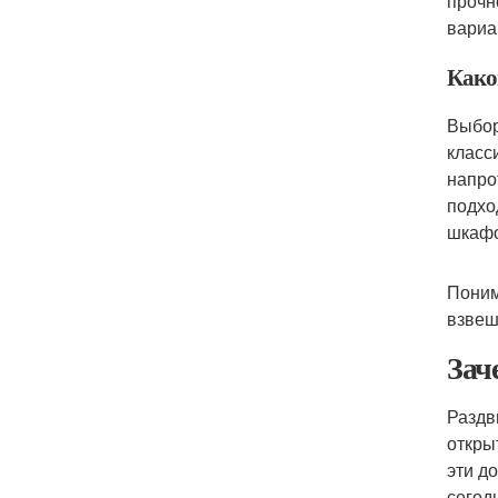
прочн
вариа
Како
Выбор
класс
напро
подхо
шкафо
Поним
взвеш
Зач
Раздв
откры
эти д
сегод