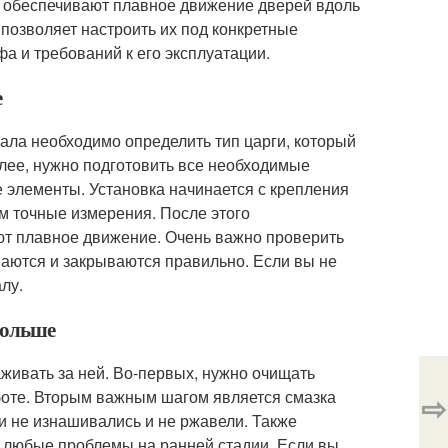
е обеспечивают плавное движение дверей вдоль
позволяет настроить их под конкретные
а и требований к его эксплуатации.
е
чала необходимо определить тип царги, который
лее, нужно подготовить все необходимые
е элементы. Установка начинается с крепления
м точные измерения. После этого
ют плавное движение. Очень важно проверить
ываются и закрываются правильно. Если вы не
лу.
дольше
живать за ней. Во-первых, нужно очищать
аботе. Вторым важным шагом является смазка
⇨
и не изнашивались и не ржавели. Также
ь любые проблемы на ранней стадии. Если вы