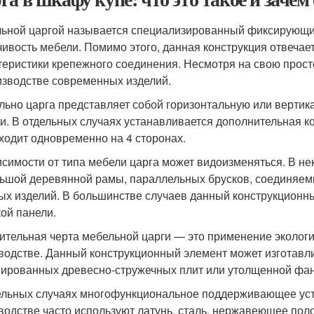
ьной царгой называется специализированный фиксирующий
чивость мебели. Помимо этого, данная конструкция отвечае
теристики крепежного соединения. Несмотря на свою прост
изводстве современных изделий.
льно царга представляет собой горизонтальную или вертик
и. В отдельных случаях устанавливается дополнительная кон
ходит одновременно на 4 сторонах.
исимости от типа мебели царга может видоизменяться. В не
ьшой деревянной рамы, параллельных брусков, соединяем
ых изделий. В большинстве случаев данный конструкционн
ой панели.
ительная черта мебельной царги — это применение экологи
водстве. Данный конструкционный элемент может изготавл
ированных древесно-стружечных плит или утолщенной фа
ельных случаях многофункциональное поддерживающее устро
водстве часто используют латунь, сталь, нержавеющее поло