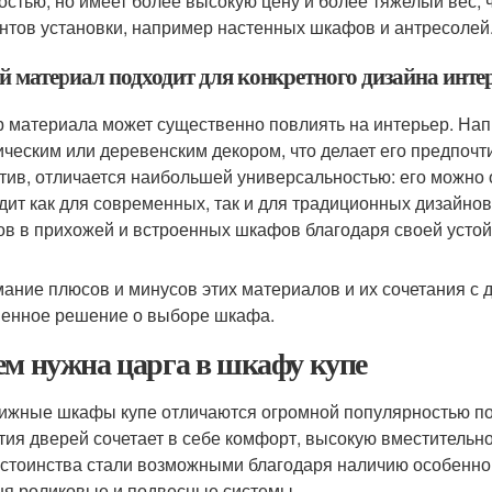
остью, но имеет более высокую цену и более тяжелый вес, 
нтов установки, например настенных шкафов и антресолей
й материал подходит для конкретного дизайна инте
 материала может существенно повлиять на интерьер. Напр
ическим или деревенским декором, что делает его предпоч
тив, отличается наибольшей универсальностью: его можно 
дит как для современных, так и для традиционных дизайно
в в прихожей и встроенных шкафов благодаря своей устой
ание плюсов и минусов этих материалов и их сочетания с 
енное решение о выборе шкафа.
ем нужна царга в шкафу купе
ижные шкафы купе отличаются огромной популярностью по
тия дверей сочетает в себе комфорт, высокую вместительно
остоинства стали возможными благодаря наличию особенн
ня роликовые и подвесные системы.