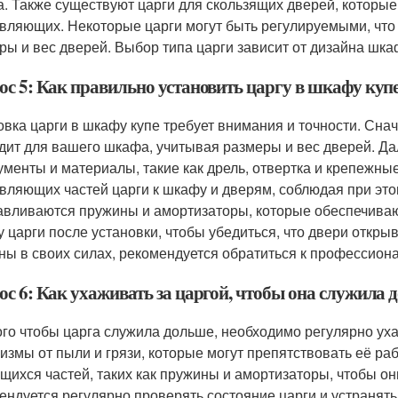
. Также существуют царги для скользящих дверей, которы
вляющих. Некоторые царги могут быть регулируемыми, что 
ры и вес дверей. Выбор типа царги зависит от дизайна шкаф
ос 5: Как правильно установить царгу в шкафу куп
овка царги в шкафу купе требует внимания и точности. Сна
дит для вашего шкафа, учитывая размеры и вес дверей. Да
ументы и материалы, такие как дрель, отвертка и крепежны
вляющих частей царги к шкафу и дверям, соблюдая при это
авливаются пружины и амортизаторы, которые обеспечива
у царги после установки, чтобы убедиться, что двери откр
ны в своих силах, рекомендуется обратиться к профессиона
ос 6: Как ухаживать за царгой, чтобы она служила 
ого чтобы царга служила дольше, необходимо регулярно уха
измы от пыли и грязи, которые могут препятствовать её р
щихся частей, таких как пружины и амортизаторы, чтобы он
ендуется регулярно проверять состояние царги и устранят