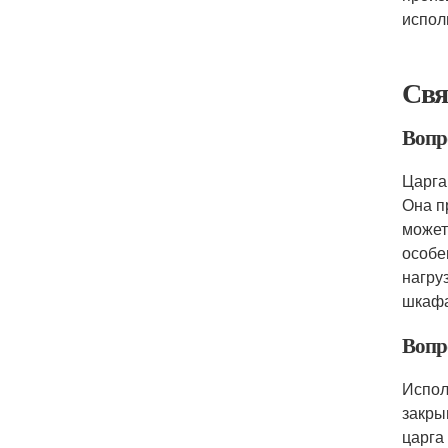
испол
Свя
Вопро
Царга
Она п
может
особе
нагру
шкафа
Вопр
Испол
закры
царга