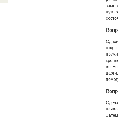
замет
нужно
состо
Вопр
Одной
откры
пружи
крепл
возмо
царги
помог
Вопр
Сдела
начал
Затем