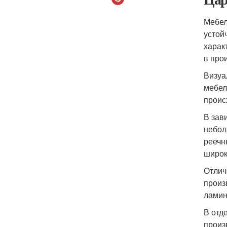
Мебел
устой
харак
в про
Визуа
мебел
проис
В зав
небол
реечн
широк
Отлич
произ
ламин
В отд
произ