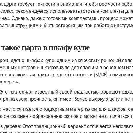
а царги требует точности и внимания, чтобы все части раб
 силах, рекомендуется использовать готовые комплекты для
инах. Однако, даже с готовыми комплектами, процесс може
вать инструкциям и быть осторожным при работе с инструм
 такое царга в шкафу купе
 речь идет о шкафах-купе, одним из ключевых решений явл
менных шкафов и шкафов-купе для спальни в основном исп
сноволокнистая плита средней плотности (МДФ), ламиниро
в дерева.
Этот материал, известный своей гладкостью, хорошо подход
тря на свою прочность, он имеет более высокую цену и не т
 Часто считается стандартным материалом для шкафов, он
о он склонен к образованию сколов и может не отличаться п
в дерева: Этот традиционный вариант отличается неподвла