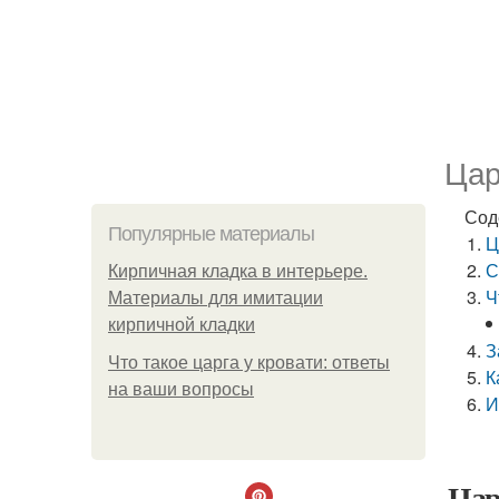
Цар
Сод
Популярные материалы
Ц
С
Кирпичная кладка в интерьере.
Ч
Материалы для имитации
кирпичной кладки
З
Что такое царга у кровати: ответы
К
на ваши вопросы
И
Цар