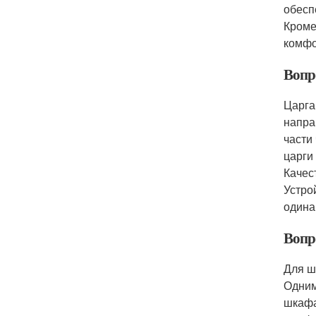
обесп
Кроме
комфо
Вопро
Царга
напра
части
царги
Качес
Устро
одина
Вопр
Для ш
Одним
шкафа