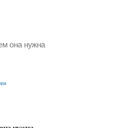
чем она нужна
ера
 она нужна