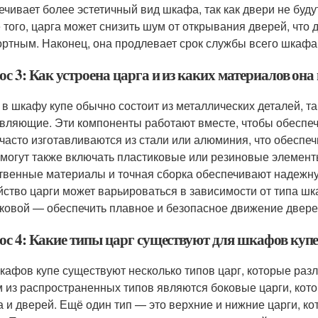
ечивает более эстетичный вид шкафа, так как двери не буд
 того, царга может снизить шум от открывания дверей, что
ртным. Наконец, она продлевает срок службы всего шкафа,
с 3: Как устроена царга и из каких материалов она
 в шкафу купе обычно состоит из металлических деталей, т
вляющие. Эти компоненты работают вместе, чтобы обеспеч
 часто изготавливаются из стали или алюминия, что обеспеч
 могут также включать пластиковые или резиновые элемен
твенные материалы и точная сборка обеспечивают надежную
йство царги может варьироваться в зависимости от типа шк
ковой — обеспечить плавное и безопасное движение двере
ос 4: Какие типы царг существуют для шкафов куп
кафов купе существуют несколько типов царг, которые раз
 из распространенных типов являются боковые царги, кот
 и дверей. Ещё один тип — это верхние и нижние царги, к