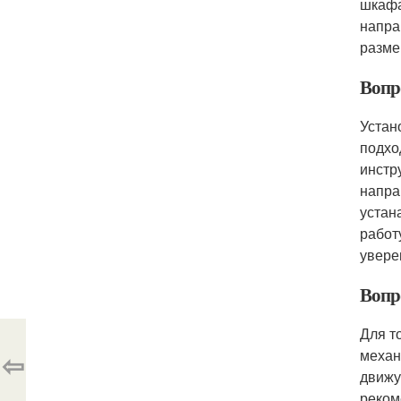
шкафа
напра
разме
Вопр
Устан
подхо
инстр
напра
устан
работ
увере
Вопр
Для т
механ
⇦
движу
реком