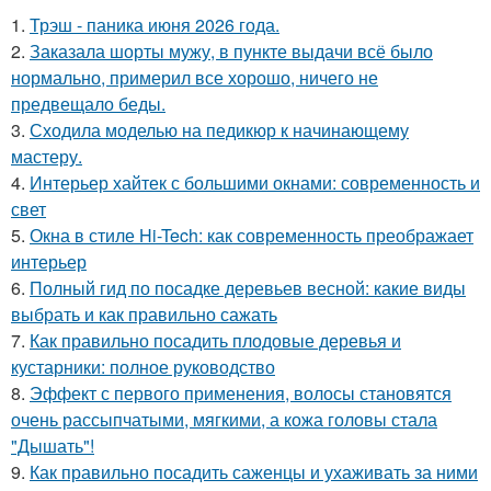
1.
Трэш - паника июня 2026 года.
2.
Заказала шорты мужу, в пункте выдачи всё было
нормально, примерил все хорошо, ничего не
предвещало беды.
3.
Сходила моделью на педикюр к начинающему
мастеру.
4.
Интерьер хайтек с большими окнами: современность и
свет
5.
Окна в стиле Hi-Tech: как современность преображает
интерьер
6.
Полный гид по посадке деревьев весной: какие виды
выбрать и как правильно сажать
7.
Как правильно посадить плодовые деревья и
кустарники: полное руководство
8.
Эффект с первого применения, волосы становятся
очень рассыпчатыми, мягкими, а кожа головы стала
"Дышать"!
9.
Как правильно посадить саженцы и ухаживать за ними