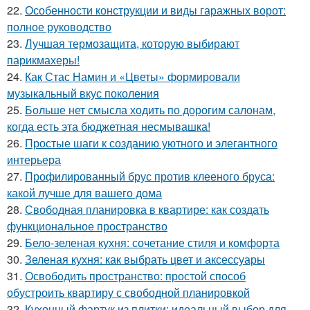
22.
Особенности конструкции и виды гаражных ворот:
полное руководство
23.
Лучшая термозащита, которую выбирают
парикмахеры!
24.
Как Стас Намин и «Цветы» формировали
музыкальный вкус поколения
25.
Больше нет смысла ходить по дорогим салонам,
когда есть эта бюджетная несмывашка!
26.
Простые шаги к созданию уютного и элегантного
интерьера
27.
Профилированный брус против клееного бруса:
какой лучше для вашего дома
28.
Свободная планировка в квартире: как создать
функциональное пространство
29.
Бело-зеленая кухня: сочетание стиля и комфорта
30.
Зеленая кухня: как выбрать цвет и аксессуары
31.
Освободить пространство: простой способ
обустроить квартиру с свободной планировкой
32.
Кухонный фартук из плитки: идеальный выбор для