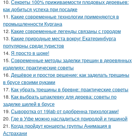
10.
Секреты 100% приживаемости плодовых деревьев:
как добиться успеха при посадке
11.
Какие современные технологии применяются в
промышленности Кургана
12.
Какие современные легенды связаны с городом
13.
Какие природные места вокруг Екатеринбурга
популярны среди туристов
14.
Я просто в шоке!
15.
Современные методы заделки трещин в деревянных
изделиях: практические советы
16.
Дешёвое и простое решение: как заделать трещины
в брусе своими руками
17.
Как убрать трещины в бревне: практические советы
18.
Как выбрать шпаклевку для дерева: советы по
заделке щелей в брусе
19.
Сыворотка от 19lab от одобренна трихологами!
20.
Где в Уфе можно насладиться природой и тишиной
21.
Когда пройдут концерты группы Анимация в
Астрахани