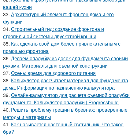
вашей кухни
33.
Архитектурный элемент: фронтон дома и его
функции
34.
Строительный гид: создание фронтона и
стропильной системы двускатной крыши
35.
Как сделать свой дом более привлекательным с
помощью фронтона
36.
Делаем опалубку из досок для фундамента своими
руками. Материалы для съемной конструкции
37.
Осень: время для здорового питания
38.
Калькулятор рассчитает материал для фундамента
дома. Информация по назначению калькулятора
39.
Онлайн-калькулятор для расчета съемной опалубки
фундамента. Калькулятор опалубки | Progressbuild
40.
Решить проблему трещин в бревнах: проверенные
методы и материалы
41.
Как называется настенный светильник. Что такое
бра?