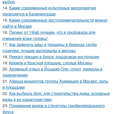
выбор
14.
Какие современные культурные мероприятия
проводятся в Калининграде
15.
Какие современные достопримечательности можно
найти в Москве
16.
Пилинг от 19lab лучшее, что я пробовала для
очищения кожи головы!
17.
Как заделать швы и трещины в бревнах сруба
снаружи: лучшие материалы и методы
18.
Ремонт трещин в брусе: пошаговая инструкция
19.
Кремль и Красная площадь: сердце Москвы
20.
Активный отдых в Йошкар-Оле: спорт, природа и
приключения
21.
Афиша концертов группы Анимация в Москве: даты
и площадки
22.
Как выбрать брус для строительства дома: основные
виды и их характеристики
23.
Понимание видов и структуры профилированного
бруса