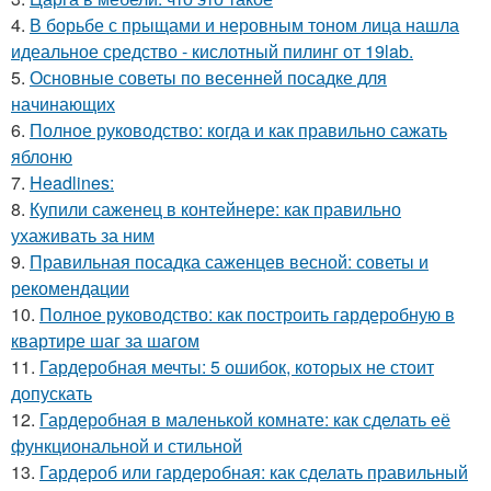
4.
В борьбе с прыщами и неровным тоном лица нашла
идеальное средство - кислотный пилинг от 19lab.
5.
Основные советы по весенней посадке для
начинающих
6.
Полное руководство: когда и как правильно сажать
яблоню
7.
Headlines:
8.
Купили саженец в контейнере: как правильно
ухаживать за ним
9.
Правильная посадка саженцев весной: советы и
рекомендации
10.
Полное руководство: как построить гардеробную в
квартире шаг за шагом
11.
Гардеробная мечты: 5 ошибок, которых не стоит
допускать
12.
Гардеробная в маленькой комнате: как сделать её
функциональной и стильной
13.
Гардероб или гардеробная: как сделать правильный