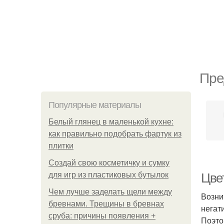
Пре
Популярные материалы
Белый глянец в маленькой кухне:
как правильно подобрать фартук из
плитки
Создай свою косметичку и сумку
для игр из пластиковых бутылок
Цве
Чем лучше заделать щели между
Возни
бревнами. Трещины в бревнах
негат
сруба: причины появления +
Поэто