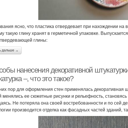
звания ясно, что пластика отвердевает при нахождении на 
му такую глину хранят в герметичной упаковке. Выпускаетс
твердевающей глины:
ь дальше →
собы нанесения декоративной штукатурки
атурка –, что это такое?
них пор для оформления стен применялась декоративная ш
й менялись ее сюжетные рисунки и рельефность, становясь 
аясь. Не потеряла она своей востребованности и по сей 
логии производится отделка как фасадных частей зданий, т