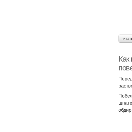
читат
Как
пов
Перед
раств
Побел
шпате
обдир