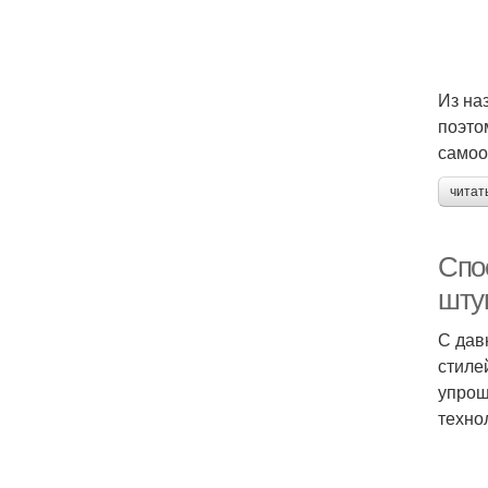
Из на
поэто
самоо
читат
Спо
штук
С дав
стиле
упрощ
техно