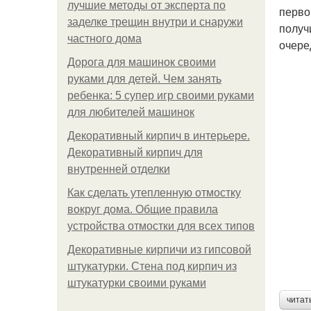
лучшие методы от эксперта по
перво
заделке трещин внутри и снаружи
получ
частного дома
очере
Дорога для машинок своими
руками для детей. Чем занять
ребенка: 5 супер игр своими руками
для любителей машинок
Декоративный кирпич в интерьере.
Декоративный кирпич для
внутренней отделки
Как сделать утепленную отмостку
вокруг дома. Общие правила
устройства отмостки для всех типов
Декоративные кирпичи из гипсовой
штукатурки. Стена под кирпич из
штукатурки своими руками
читат