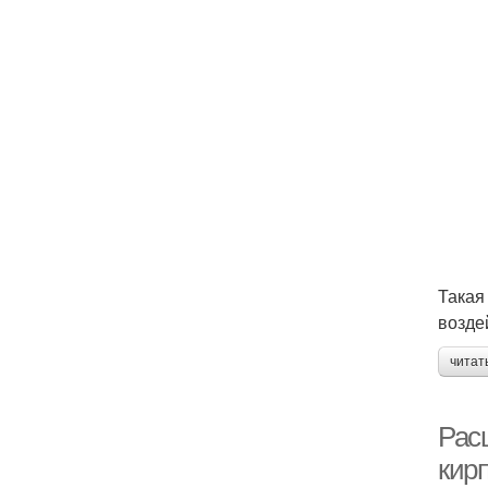
Такая
возде
читат
Рас
кир