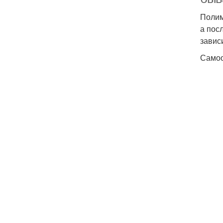
Полим
а пос
завис
Самоо