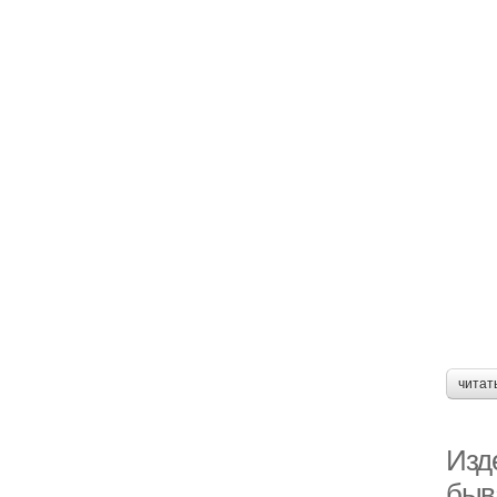
читат
Изде
быв