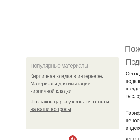
Пож
Подв
Популярные материалы
Сегод
Кирпичная кладка в интерьере.
подкл
Материалы для имитации
придё
кирпичной кладки
тыс. 
Что такое царга у кровати: ответы
на ваши вопросы
Тариф
ценоо
индек
для с