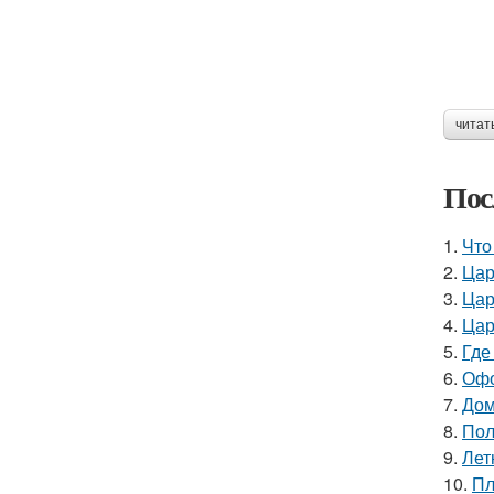
читат
Пос
1.
Что
2.
Цар
3.
Цар
4.
Цар
5.
Где
6.
Офо
7.
Дом
8.
Пол
9.
Лет
10.
Пл