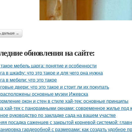
ь дальше →
ледние обновления на сайте:
 такое мебель царга: понятие и особенности
га в шкафу: что это такое и для чего она нужна
га в мебели: что это такое
говые двери: что это такое и стоит ли их покупать
 расположены основные музеи Ижевска
рмление окон и стен в стиле хай-тек: основные принципы
а хай-тек с панорамными окнами: современное жилье под 
ное руководство по закладке сада на вашем участке
няя посадка саженцев с закрытой корневой системой: глав
анировка гардеробной с размерами: как создать удобное п