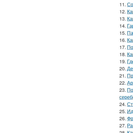
11.
Со
12.
Ка
13.
Ка
14.
Га
15.
Па
16.
Ка
17.
По
18.
Ка
19.
Гд
20.
Де
21.
Пр
22.
Ар
23.
По
сереб
24.
Ст
25.
Ид
26.
Фр
27.
Ра
28.
Ка