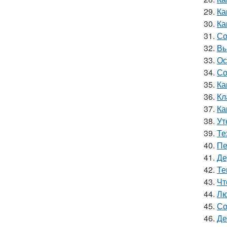
29.
Ка
30.
Ка
31.
Со
32.
Вы
33.
Ос
34.
Со
35.
Ка
36.
Кл
37.
Ка
38.
Ут
39.
Те
40.
Пе
41.
Де
42.
Те
43.
Чт
44.
Лю
45.
Со
46.
Де