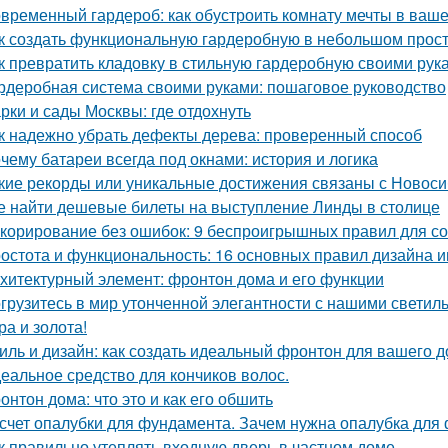
временный гардероб: как обустроить комнату мечты в ваше
к создать функциональную гардеробную в небольшом прос
к превратить кладовку в стильную гардеробную своими рук
рдеробная система своими руками: пошаговое руководство
рки и сады Москвы: где отдохнуть
к надежно убрать дефекты дерева: проверенный способ
чему батареи всегда под окнами: история и логика
кие рекорды или уникальные достижения связаны с Новос
е найти дешевые билеты на выступление Линды в столице
корирование без ошибок: 9 беспроигрышных правил для со
остота и функциональность: 16 основных правил дизайна 
хитектурный элемент: фронтон дома и его функции
грузитесь в мир утонченной элегантности с нашими светиль
ра и золота!
иль и дизайн: как создать идеальный фронтон для вашего 
еальное средство для кончиков волос.
онтон дома: что это и как его обшить
счет опалубки для фундамента. Зачем нужна опалубка для 
к правильно утеплять входную дверь в частном доме