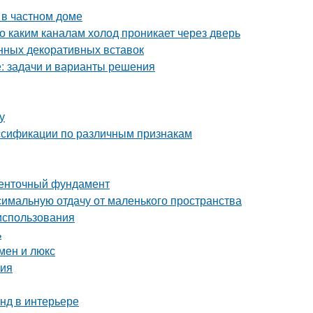
 в частном доме
о каким каналам холод проникает через дверь
нных декоративных вставок
е: задачи и варианты решения
у
ассификации по различным признакам
ленточный фундамент
симальную отдачу от маленького пространства
 использования
ь
мен и люкс
ния
нд в интерьере