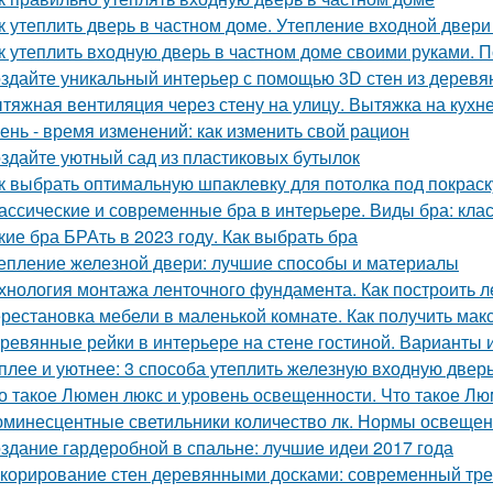
к утеплить дверь в частном доме. Утепление входной двери
к утеплить входную дверь в частном доме своими руками. П
здайте уникальный интерьер с помощью 3D стен из деревя
тяжная вентиляция через стену на улицу. Вытяжка на кухн
ень - время изменений: как изменить свой рацион
здайте уютный сад из пластиковых бутылок
к выбрать оптимальную шпаклевку для потолка под покраск
ассические и современные бра в интерьере. Виды бра: кл
кие бра БРАть в 2023 году. Как выбрать бра
епление железной двери: лучшие способы и материалы
хнология монтажа ленточного фундамента. Как построить 
рестановка мебели в маленькой комнате. Как получить мак
ревянные рейки в интерьере на стене гостиной. Варианты
плее и уютнее: 3 способа утеплить железную входную двер
о такое Люмен люкс и уровень освещенности. Что такое Лю
минесцентные светильники количество лк. Нормы освеще
здание гардеробной в спальне: лучшие идеи 2017 года
корирование стен деревянными досками: современный тре