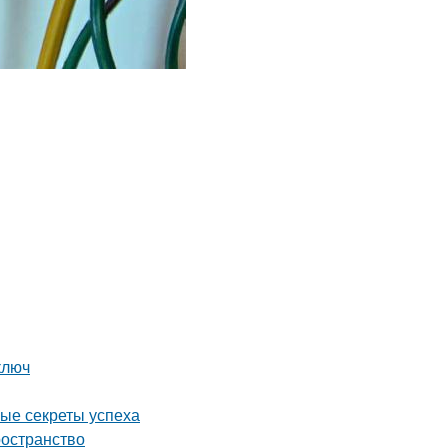
ключ
ные секреты успеха
ространство