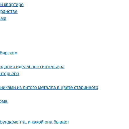
й квартире
транстве
ами
ибирском
здания идеального интерьера
интерьера
никами из литого металла в цвете старинного
дома
фундамента, и какой она бывает