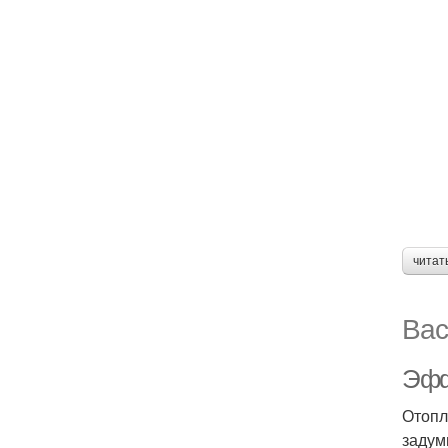
читат
Вас
Эфф
Отопл
задум