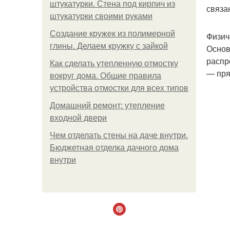
штукатурки. Стена под кирпич из
связа
штукатурки своими руками
Создание кружек из полимерной
Физич
глины. Делаем кружку с зайкой
Основ
распр
Как сделать утепленную отмостку
— пря
вокруг дома. Общие правила
устройства отмостки для всех типов
Домашний ремонт: утепление
входной двери
Чем отделать стены на даче внутри.
Бюджетная отделка дачного дома
внутри