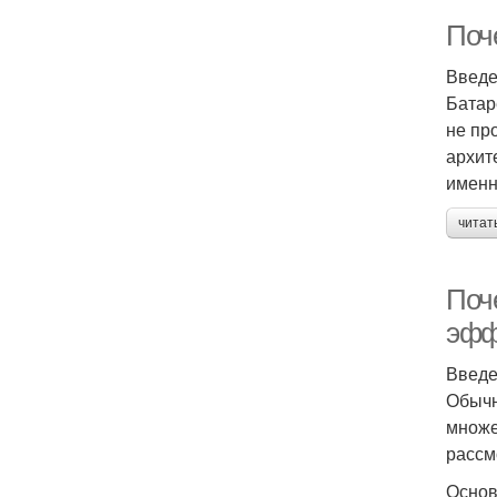
Поч
Введ
Батар
не пр
архит
именн
читат
Поч
эфф
Введ
Обычн
множе
рассм
Основ