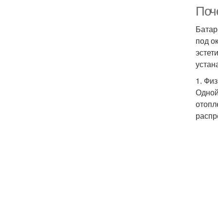
Поч
Батар
под о
эстет
устан
1. Фи
Одной
отопл
распр