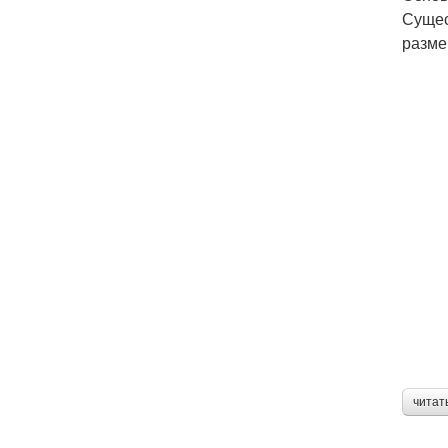
Сущес
разме
читат