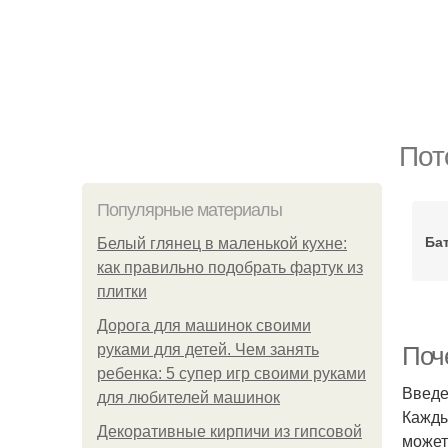
Пот
Популярные материалы
Ба
Белый глянец в маленькой кухне:
как правильно подобрать фартук из
плитки
Дорога для машинок своими
руками для детей. Чем занять
Поч
ребенка: 5 супер игр своими руками
Введ
для любителей машинок
Кажды
Декоративные кирпичи из гипсовой
может