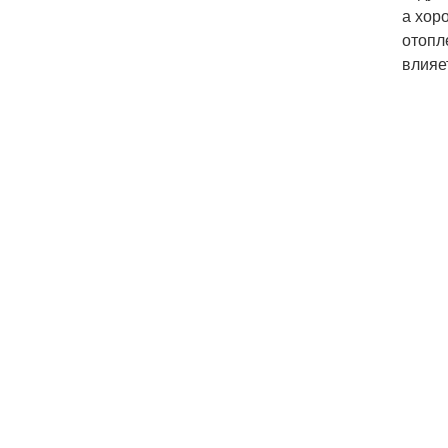
а хор
отопл
влияе