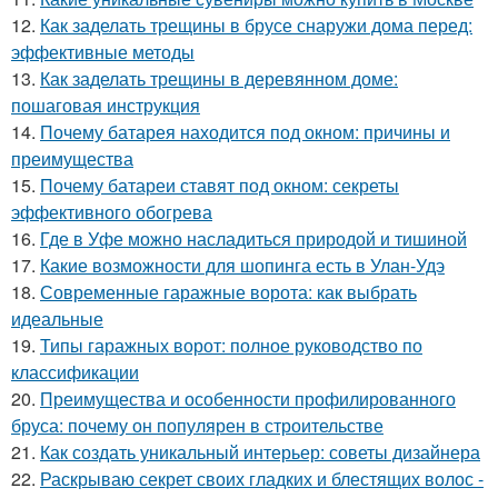
12.
Как заделать трещины в брусе снаружи дома перед:
эффективные методы
13.
Как заделать трещины в деревянном доме:
пошаговая инструкция
14.
Почему батарея находится под окном: причины и
преимущества
15.
Почему батареи ставят под окном: секреты
эффективного обогрева
16.
Где в Уфе можно насладиться природой и тишиной
17.
Какие возможности для шопинга есть в Улан-Удэ
18.
Современные гаражные ворота: как выбрать
идеальные
19.
Типы гаражных ворот: полное руководство по
классификации
20.
Преимущества и особенности профилированного
бруса: почему он популярен в строительстве
21.
Как создать уникальный интерьер: советы дизайнера
22.
Раскрываю секрет своих гладких и блестящих волос -