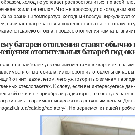
 образом, холод не успевает распространиться по всей пло
ечивает жилище теплом. Что же происходит с холодным воз
 Из-за разницы температур, холодный воздух циркулирует от
еи, начинает нагреваться и «путешествовать» к потолку по
лагается далеко от окна, процесс отопления комнаты значи
ему батареи отопления ставят обычно
мещения отопительных батарей под ок
являются наиболее уязвимыми местами в квартире, т. к. име
ависимости от материала, из которого изготовлены окна, вы
ящий от них, даже летом, чего уж говорить о зимнем перио
твенных стеклопакетах. К слову, если вы интересуетесь да
тельной сети и не приобрели радиаторы, то советуем загляну
 огромный ассортимент моделей по доступным ценам. Для э
/magazik.in.ua/catalog/radiatory/ . Но вернемся к нашей пробл