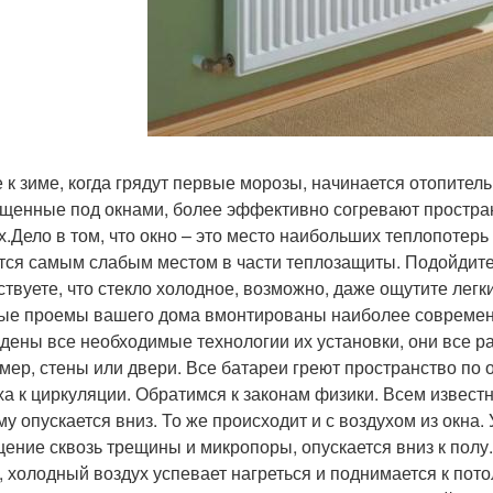
 к зиме, когда грядут первые морозы, начинается отопитель
щенные под окнами, более эффективно согревают простран
х.Дело в том, что окно – это место наибольших теплопотерь
тся самым слабым местом в части теплозащиты. Подойдите к
ствуете, что стекло холодное, возможно, даже ощутите легк
ые проемы вашего дома вмонтированы наиболее современн
дены все необходимые технологии их установки, они все р
мер, стены или двери. Все батареи греют пространство по 
ха к циркуляции. Обратимся к законам физики. Всем известн
му опускается вниз. То же происходит и с воздухом из окна
ение сквозь трещины и микропоры, опускается вниз к полу
, холодный воздух успевает нагреться и поднимается к пот