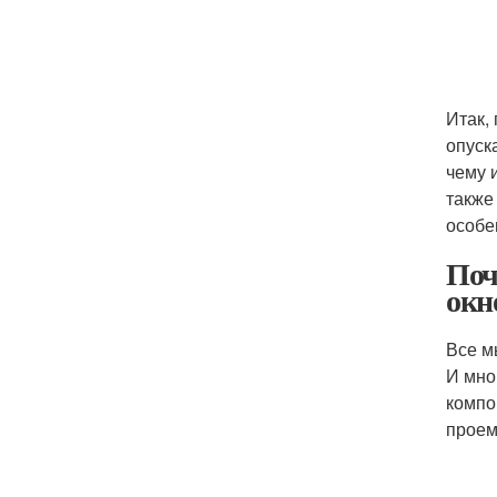
Итак,
опуск
чему 
также
особе
Поч
окн
Все м
И мно
компо
проем