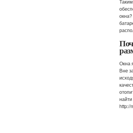
Таким
обесп
окна?
батар
распо
Поч
раз
Окна 
Вне з
исход
качес
отопи
найти
http:/