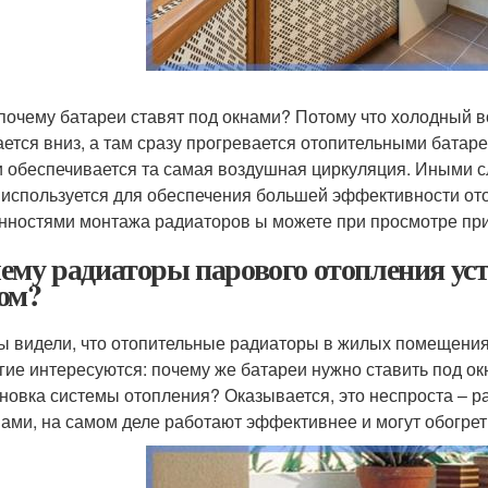
 почему батареи ставят под окнами? Потому что холодный 
ается вниз, а там сразу прогревается отопительными батар
и обеспечивается та самая воздушная циркуляция. Иными с
 используется для обеспечения большей эффективности ото
нностями монтажа радиаторов ы можете при просмотре при
ему радиаторы парового отопления ус
ом?
ы видели, что отопительные радиаторы в жилых помещени
гие интересуются: почему же батареи нужно ставить под 
новка системы отопления? Оказывается, это неспроста – 
ами, на самом деле работают эффективнее и могут обогре