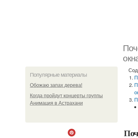
Поч
окн
Сод
Популярные материалы
П
П
Обожaю зaпах деpева!
о
Когда пройдут концерты группы
П
Анимация в Астрахани
Поч