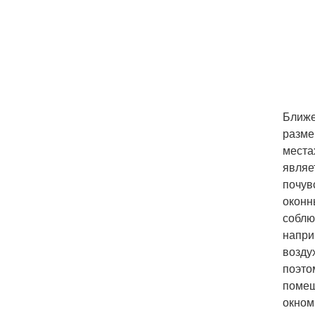
Ближе
разме
места
являе
почув
оконн
соблю
напри
возду
поэто
помещ
окном