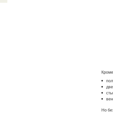
Кроме
пол
две
сты
вен
Но бе