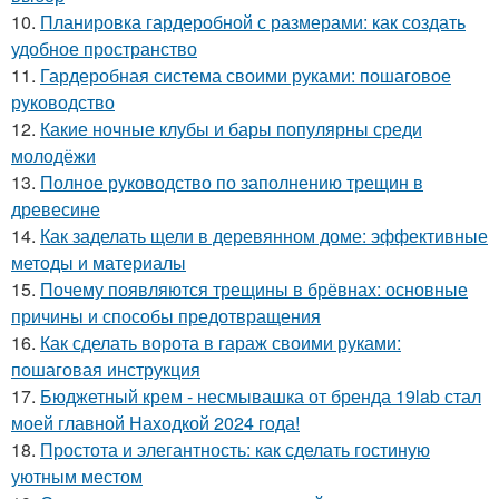
10.
Планировка гардеробной с размерами: как создать
удобное пространство
11.
Гардеробная система своими руками: пошаговое
руководство
12.
Какие ночные клубы и бары популярны среди
молодёжи
13.
Полное руководство по заполнению трещин в
древесине
14.
Как заделать щели в деревянном доме: эффективные
методы и материалы
15.
Почему появляются трещины в брёвнах: основные
причины и способы предотвращения
16.
Как сделать ворота в гараж своими руками:
пошаговая инструкция
17.
Бюджетный крем - несмывашка от бренда 19lab стал
моей главной Находкой 2024 года!
18.
Простота и элегантность: как сделать гостиную
уютным местом