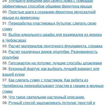
29.
Улучшите внешний вид своего дома с помощью
эффективных способов обшивки фронтона крыши
30.
Простые шаги к созданию фронтона двухскатной
крыши из древесины
31.
Переработка пластиковых бутылок: сделать свою
сумку
32.
Выбор идеального шкафа для раздевалок из дерева
в Чебоксарах
33.
Расчет материалов ленточного фундамента. справка
34.
Расчет различных видов опалубки. Разновидность
опалубки
35.
Гипсокартон на потолке: лучшие способы шпаклевки
36.
Кухонный фартук: как выбрать лучший вариант для
вашей кухни
37.
Как сделать сумку с пластиком. Как ребята из
Челябинска перерабатывают пластик в гараже в модные
сумки
38.
Что такое светильник настенный описание.
39.
Ручный способ зашпаклевать потолок: простой и