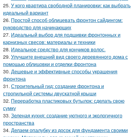
25.
У кого квартира свободной планировки: как выбрать
идеальный вариант
26.
Простой способ облицевать фронтон сайдингом:
руководство для начинающих
27.
Идеальный выбор для подшивки фронтонных и
карнизных свесов: материалы и техники
28.
Идеальное средство для кончиков волос.
29.
Улучшите внешний вид своего деревянного дома с
помощью облицовки и отделки фронтона
30.
Дешевые и эффективные способы украшения
фронтона
31.
Строительный гид: создание фронтона и
стропильной системы двускатной крыши
32.
Переработка пластиковых бутылок: сделать свою
сумку
33.
Зеленая кухня: создание уютного и экологичного
пространства
34.
Делаем опалубку из досок для фундамента своими