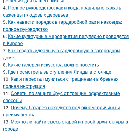
решения для вашего жилья
4.
Полное руководство: как и когда правильно сажать
саженцы плодовых деревьев
5.
Как навести порядок в гардеробной раз и навсегда:
полное руководство
6.
Какие культурные мероприятия регулярно проводятся
в Кирове
7.
Как создать идеальную гардеробную в загородном
доме
8.
Какие галереи искусства можно посетить
9.
Где посмотреть выступления Линды в столице
10.
Как я перестал мучиться с трещинами в бревнах:
полная инструкция
11.
Советы по защите брус от трещин: эффективные
способы
12.
Почему батарея находится под окном: причины и
преимущества
13.
Можно ли найти смесь старой и новой архитектуры в
городе