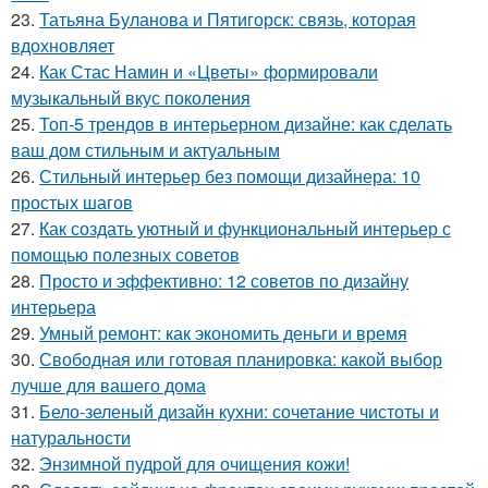
23.
Татьяна Буланова и Пятигорск: связь, которая
вдохновляет
24.
Как Стас Намин и «Цветы» формировали
музыкальный вкус поколения
25.
Топ-5 трендов в интерьерном дизайне: как сделать
ваш дом стильным и актуальным
26.
Стильный интерьер без помощи дизайнера: 10
простых шагов
27.
Как создать уютный и функциональный интерьер с
помощью полезных советов
28.
Просто и эффективно: 12 советов по дизайну
интерьера
29.
Умный ремонт: как экономить деньги и время
30.
Свободная или готовая планировка: какой выбор
лучше для вашего дома
31.
Бело-зеленый дизайн кухни: сочетание чистоты и
натуральности
32.
Энзимной пудрой для очищения кожи!