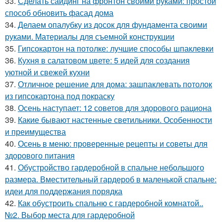
33.
Сделать сайдинг на фронтон своими руками: простой
способ обновить фасад дома
34.
Делаем опалубку из досок для фундамента своими
руками. Материалы для съемной конструкции
35.
Гипсокартон на потолке: лучшие способы шпаклевки
36.
Кухня в салатовом цвете: 5 идей для создания
уютной и свежей кухни
37.
Отличное решение для дома: зашпаклевать потолок
из гипсокартона под покраску
38.
Осень наступает: 12 советов для здорового рациона
39.
Какие бывают настенные светильники. Особенности
и преимущества
40.
Осень в меню: проверенные рецепты и советы для
здорового питания
41.
Обустройство гардеробной в спальне небольшого
размера. Вместительный гардероб в маленькой спальне:
идеи для поддержания порядка
42.
Как обустроить спальню с гардеробной комнатой..
№2. Выбор места для гардеробной