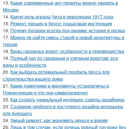
13.
Какие современные арт-проекты можно увидеть в
Москве
14.
Какую роль играла Чита в революции 1917 года
15.
Ремонт трещин в брусе: пошаговая инструкция
16.
Почему батареи всегда под окнами: история и логика
17.
Можно ли найти смесь старой и новой архитектуры в
городе
18.
Виды гаражных ворот: особенности и преимущества
19.
Полный гид по гаражным и уличным воротам: все
виды и особенности
20.
Как выбрать оптимальный профиль бруса для
строительства вашего дома
21.
Какие памятники и монументы установлены в
Новокузнецке и что они символизируют
22.
Как создать уникальный интерьер: советы дизайнера
23.
Создание удобного и доступного дизайна интерьера
для будущего
24.
Умный ремонт: как экономить деньги и время
25.
Лишь в том случае, если хочешь ровный тон кожи без