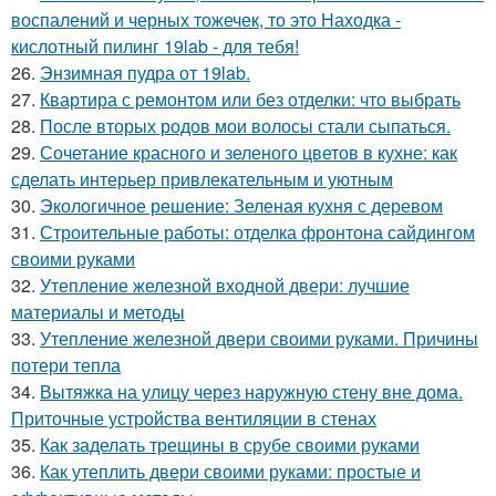
воспалений и черных тожечек, то это Находка -
кислотный пилинг 19lab - для тебя!
26.
Энзимная пудра от 19lab.
27.
Квартира с ремонтом или без отделки: что выбрать
28.
После вторых родов мои волосы стали сыпаться.
29.
Сочетание красного и зеленого цветов в кухне: как
сделать интерьер привлекательным и уютным
30.
Экологичное решение: Зеленая кухня с деревом
31.
Строительные работы: отделка фронтона сайдингом
своими руками
32.
Утепление железной входной двери: лучшие
материалы и методы
33.
Утепление железной двери своими руками. Причины
потери тепла
34.
Вытяжка на улицу через наружную стену вне дома.
Приточные устройства вентиляции в стенах
35.
Как заделать трещины в срубе своими руками
36.
Как утеплить двери своими руками: простые и