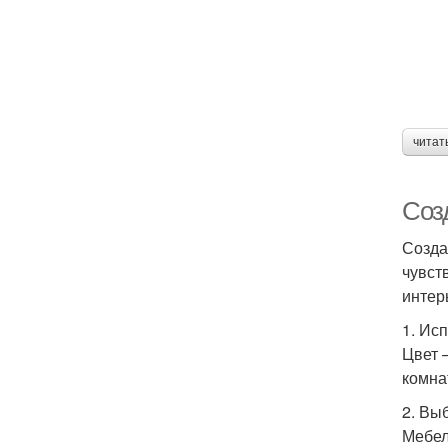
читат
Соз
Созда
чувст
интер
1. Ис
Цвет 
комна
2. Вы
Мебел