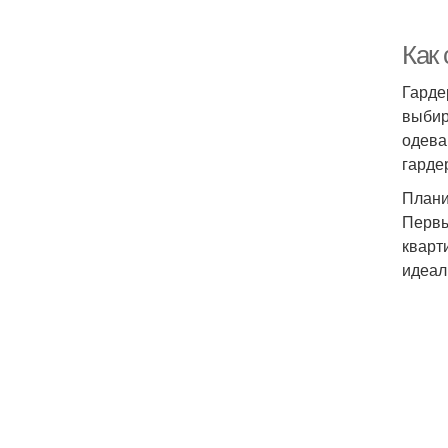
Как 
Гарде
выбир
одева
гарде
Плани
Первы
кварт
идеал