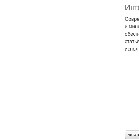
Инт
Совре
и мин
обесп
стать
испол
читат