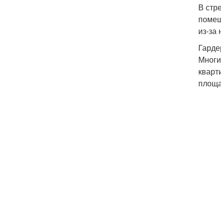
В стр
помещ
из-за
Гарде
Многи
кварт
площа