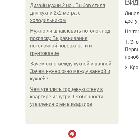
Вид
Дизайн кухни 2 на . Выбор стиля
Линол
для кухни 2х2 метра с
досту
холодильником
Не те
Нужно ли шпаклевать потолок под
покраску. Выравнивание
1. Эт
потолочной поверхности и
Первы
грунтование
приоб
Зачем окно между кухней и ванной.
2. Кр
Зачем нужно окно между ванной и
кухней?
Чем утеплить торцевую стену в
квартире изнутри. Особенности
утепления стен в квартире