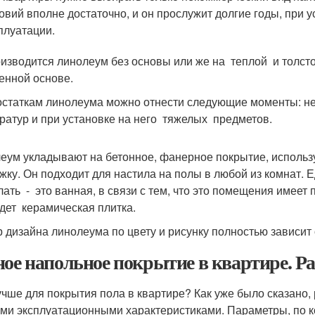
овий вполне достаточно, и он прослужит долгие годы, при
плуатации.
оизводится линолеум без основы или же на теплой и толст
енной основе.
остаткам линолеума можно отнести следующие моменты: н
ратур и при установке на него тяжелых предметов.
еум укладывают на бетонное, фанерное покрытие, использ
жку. Он подходит для настила на полы в любой из комнат. Е
лать - это ванная, в связи с тем, что это помещения имее
дет керамическая плитка.
 дизайна линолеума по цвету и рисунку полностью зависит 
ное напольное покрытие в квартире. Р
учше для покрытия пола в квартире? Как уже было сказано
ми эксплуатационными характеристиками. Параметры, по к