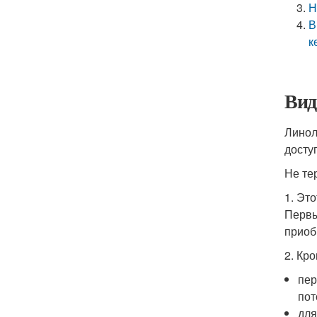
Н
В
к
Вид
Линол
досту
Не те
1. Эт
Первы
приоб
2. Кр
пер
пот
для