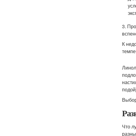
усл
экс
3. Пр
вспен
К нед
темпе
Линол
подло
насти
подой
Выбор
Раз
Что л
разны