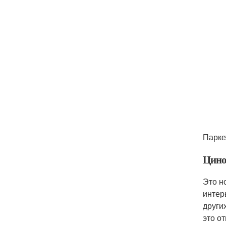
Парке
Цино
Это н
интер
други
это о