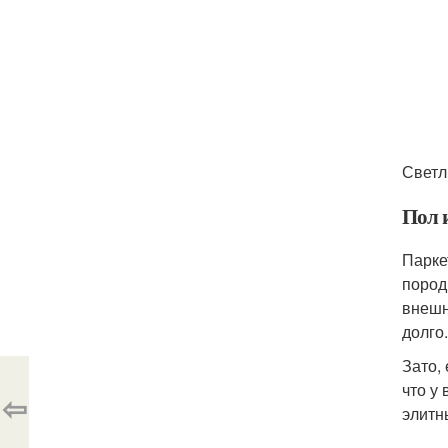
Светл
Пол 
Парке
пород
внешн
долго
Зато,
что у
⇦
элитн