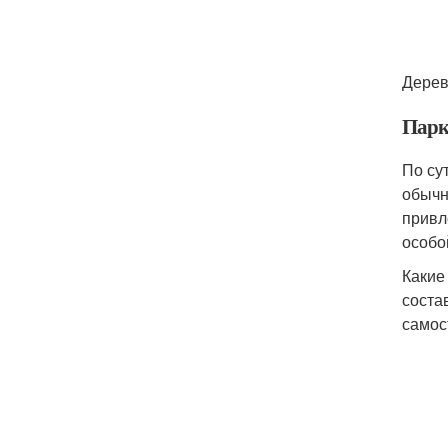
Дерев
Парк
По су
обычн
привл
особо
Какие
соста
самос