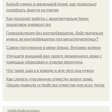
Белый глянец в маленькой кухне: как правильно
подобрать фартук из плитки
Как проходит работа с архитектурным бюро:
пошаговое руководство
Гидроизоляция без контробрешетки. Действительно
нужна ли контробрешетка под металлочерепицу?
Самое популярное в мире блюдо. Вепрево колено
Улучшите внешний вид своего деревянного дома с
помощью облицовки и отделки фронтона
Что такое царга в комоде и для чего она нужна
Как сделать утепленную отмостку вокруг дома.
Общие правила устройства отмостки для всех типов
© 2026 Дизайн интерьера