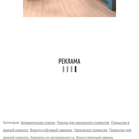
Категории:
Керамическая плитка
,
Плитка для напольного покрытия
,
Покрытия в
ванной комнате
,
Влагоустойчивый ламинат
,
Напольное покрытие
,
Покрытие для
ванной комнаты
,
Комнаты из натурального и
,
Искусственный камень