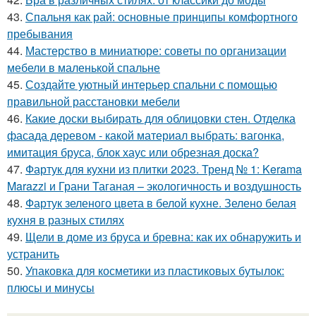
43.
Спальня как рай: основные принципы комфортного
пребывания
44.
Мастерство в миниатюре: советы по организации
мебели в маленькой спальне
45.
Создайте уютный интерьер спальни с помощью
правильной расстановки мебели
46.
Какие доски выбирать для облицовки стен. Отделка
фасада деревом - какой материал выбрать: вагонка,
имитация бруса, блок хаус или обрезная доска?
47.
Фартук для кухни из плитки 2023. Тренд № 1: Kerama
Marazzi и Грани Таганая – экологичность и воздушность
48.
Фартук зеленого цвета в белой кухне. Зелено белая
кухня в разных стилях
49.
Щели в доме из бруса и бревна: как их обнаружить и
устранить
50.
Упаковка для косметики из пластиковых бутылок:
плюсы и минусы