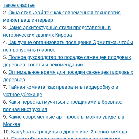
такое счастье
2.
Окна стиль хай тек: как современная технология
меняет ваш интерьер
3.
Какие архитектурные стили представлены в
исторических зданиях Кирова
4.
Как лучше организовать посещение Эрмитажа, чтобы
не пропустить главное
5.
Полное руководство по посадке саженцев плодовых
деревьев: советы и рекомендации
6.
Оптимальное время для посадки саженцев плодовых
деревьев
7.
Тайная комната: как превратить гардеробную в
уютное убежище
8.
Как я перестал мучиться с трещинами в бревнах:
полная инструкция
9.
Какие современные арт-проекты можно увидеть в
Москве
10.
Как убрать трещины в древесине: 2 лёгких метода
11.
Почему батареи отопления всегда под окнами: