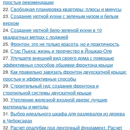
простые рекомендации
22.
Свободная планировка квартиры: плюсы и минусы
23.
Создание уютной кухни с зеленым низом и белым
верхом
24.
Создание уютной бело-зеленой кухни в 10
квадратных метрах с лоджией
25.
Фронтон: это не только красота, но и практичность
26.
Стас Пьеха: жизнь и творчество в Йошкар-Оле
27.
Улучшите внешний вид своего дома с помощью
эффективных способов обшивки фронтона крыши
28.
Как правильно завязать фронтон двухскатной крыши:
простые и эффективные способы
29.
Строительный гид: создание фронтона и
стропильной системы двускатной крыши
30.
Утепление железной входной двери: лучшие
материалы и методы
31.
Выбор идеального шкафа для раздевалок из дерева
в Чебоксарах
32.
Расчет опалубки под ленточный фундамент. Расчет