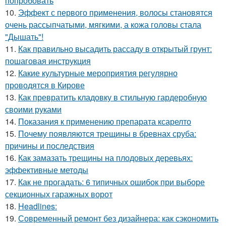
попробовать
10.
Эффект с первого применения, волосы становятся
очень рассыпчатыми, мягкими, а кожа головы стала
"Дышать"!
11.
Как правильно высадить рассаду в открытый грунт:
пошаговая инструкция
12.
Какие культурные мероприятия регулярно
проводятся в Кирове
13.
Как превратить кладовку в стильную гардеробную
своими руками
14.
Показания к применению препарата ксарелто
15.
Почему появляются трещины в бревнах сруба:
причины и последствия
16.
Как замазать трещины на плодовых деревьях:
эффективные методы
17.
Как не прогадать: 6 типичных ошибок при выборе
секционных гаражных ворот
18.
Headlines:
19.
Современный ремонт без дизайнера: как сэкономить