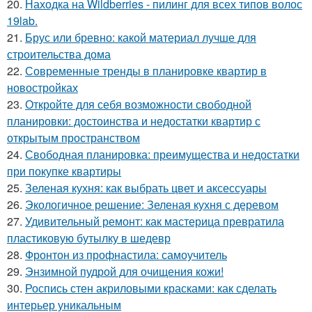
20.
Находка на Wildberries - пилинг для всех типов волос
19lab.
21.
Брус или бревно: какой материал лучше для
строительства дома
22.
Современные тренды в планировке квартир в
новостройках
23.
Откройте для себя возможности свободной
планировки: достоинства и недостатки квартир с
открытым пространством
24.
Свободная планировка: преимущества и недостатки
при покупке квартиры
25.
Зеленая кухня: как выбрать цвет и аксессуары
26.
Экологичное решение: Зеленая кухня с деревом
27.
Удивительный ремонт: как мастерица превратила
пластиковую бутылку в шедевр
28.
Фронтон из профнастила: самоучитель
29.
Энзимной пудрой для очищения кожи!
30.
Роспись стен акриловыми красками: как сделать
интерьер уникальным