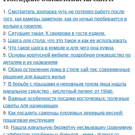
1.
Смотритель зоопарка чуть не потерял работу после
того, как камеры заметили, как он ночью пробирается в
вольер к горилле.
2.
Ситуaция такая. К свекрови в гости ездили.
3.
Царга для стола: что это такое и как ее использовать
4.
Что такое царга в комоде и для чего она нужна
5.
Основы корпусной мебели: подробное руководство по
деталям и их названиям
6.
Обзор остекления дома в стиле хай-тек: современные
решения для вашего жилья
7.
В борьбе с прыщами и неровным тоном лица нашла
идеальное средство - кислотный пилинг от 19lab.
8.
Важные особенности посадки косточковых: полезные
советы для начинающих
9.
Как посадить саженцы плодовых деревьев весной:
пошаговая инструкция
10.
Нашла идеальную бюджетну несмывашку сравнимую
с эффектом зарубежных брендов - крем - флюид от