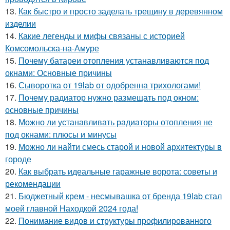
13.
Как быстро и просто заделать трещину в деревянном
изделии
14.
Какие легенды и мифы связаны с историей
Комсомольска-на-Амуре
15.
Почему батареи отопления устанавливаются под
окнами: Основные причины
16.
Сыворотка от 19lab от одобренна трихологами!
17.
Почему радиатор нужно размещать под окном:
основные причины
18.
Можно ли устанавливать радиаторы отопления не
под окнами: плюсы и минусы
19.
Можно ли найти смесь старой и новой архитектуры в
городе
20.
Как выбрать идеальные гаражные ворота: советы и
рекомендации
21.
Бюджетный крем - несмывашка от бренда 19lab стал
моей главной Находкой 2024 года!
22.
Понимание видов и структуры профилированного