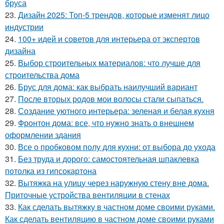
бруса
23.
Дизайн 2025: Топ-5 трендов, которые изменят лицо
индустрии
24.
100+ идей и советов для интерьера от экспертов
дизайна
25.
Выбор строительных материалов: что лучше для
строительства дома
26.
Брус для дома: как выбрать наилучший вариант
27.
После вторых родов мои волосы стали сыпаться.
28.
Создание уютного интерьера: зеленая и белая кухня
29.
Фронтон дома: все, что нужно знать о внешнем
оформлении здания
30.
Все о пробковом полу для кухни: от выбора до ухода
31.
Без труда и дорого: самостоятельная шпаклевка
потолка из гипсокартона
32.
Вытяжка на улицу через наружную стену вне дома.
Приточные устройства вентиляции в стенах
33.
Как сделать вытяжку в частном доме своими руками.
Как сделать вентиляцию в частном доме своими руками