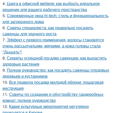
4.
Царга в офисной мебели: как выбрать идеальное
решение для вашего рабочего пространства
5.
Современные окна hi-tech: стиль и функциональность
для загородного дома
6.
Советы специалиста: как правильно посадить
саженцы для удачного роста
7.
Эффект с первого применения, волосы становятся
очень рассыпчатыми, мягкими, а кожа головы стала
"Дышать"!
8.
Секреты успешной посадки саженцев: как вырастить
здоровые растения
9.
Полное руководство: как посадить саженцы плодовых
деревьев и кустарников
10.
Все правила посадки молодой яблони: пошаговая
инструкция
11.
Советы по созданию и обустройству гардеробных
комнат: полное руководство
12.
Какие культурные мероприятия регулярно
проводятся в Кирове