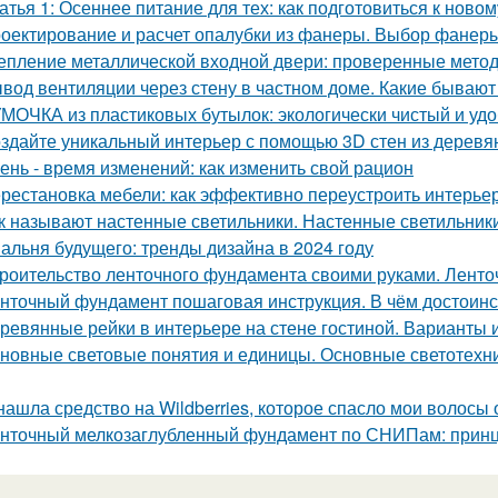
атья 1: Осеннее питание для тех: как подготовиться к ново
оектирование и расчет опалубки из фанеры. Выбор фанеры
епление металлической входной двери: проверенные мето
вод вентиляции через стену в частном доме. Какие бываю
МОЧКА из пластиковых бутылок: экологически чистый и уд
здайте уникальный интерьер с помощью 3D стен из деревя
ень - время изменений: как изменить свой рацион
рестановка мебели: как эффективно переустроить интерье
к называют настенные светильники. Настенные светильники
альня будущего: тренды дизайна в 2024 году
роительство ленточного фундамента своими руками. Лент
нточный фундамент пошаговая инструкция. В чём достоинс
ревянные рейки в интерьере на стене гостиной. Варианты
новные световые понятия и единицы. Основные светотехни
нашла средство на Wildberries, которое спасло мои волосы
нточный мелкозаглубленный фундамент по СНИПам: принц