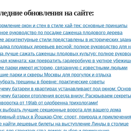
ледние обновления на сайте:
рмление окон и стен в стиле хай-тек: основные принципы
ное руководство по посадке саженца плодового дерева
ие архитектурные стили представлены в исторических здан
адка плодовых деревьев весной: полное руководство для
да лучше сажать саженцы плодовых культур: полное руково
ная комната: как превратить гардеробную в уютное убежищ
ие парки имеют историю, связанную с известными людьми
шие парки и скверы Москвы для прогулок и отдыха
 убрать трещины в бревне: практические советы
чему батареи в квартирах устанавливают под окном: Осн
чему батареи отопления всегда внизу: Раскрываем секрет
воротка от 19lab от одобренна трихологами!
к выбрать лучшие секционные ворота для вашего дома
тивный отдых в Йошкар-Оле: спорт, природа и приключени
е найти дешевые билеты на выступление Линды в столице
ус для строительства домов: выбор и применение