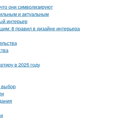
 что они символизируют
стильным и актуальным
ный интерьер
им: 8 правил в дизайне интерьера
ельства
ства
ртиру в 2025 году
й выбор
ти
дания
ми