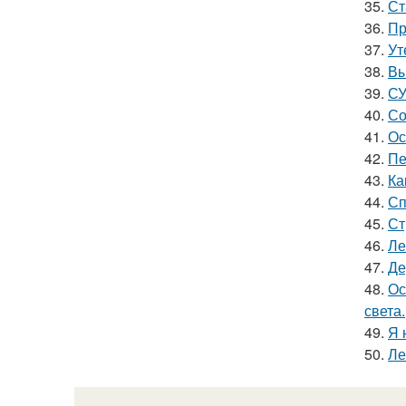
35.
Ст
36.
Пр
37.
Ут
38.
Вы
39.
СУ
40.
Со
41.
Ос
42.
Пе
43.
Ка
44.
Сп
45.
Ст
46.
Ле
47.
Де
48.
Ос
света.
49.
Я 
50.
Ле