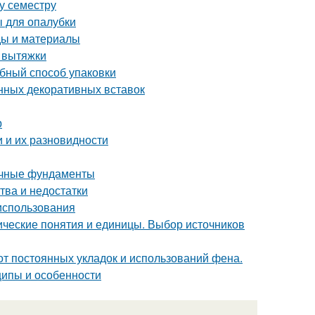
му семестру
 для опалубки
ды и материалы
т вытяжки
обный способ упаковки
нных декоративных вставок
р
 и их разновидности
очные фундаменты
тва и недостатки
 использования
ческие понятия и единицы. Выбор источников
 от постоянных укладок и использований фена.
ипы и особенности