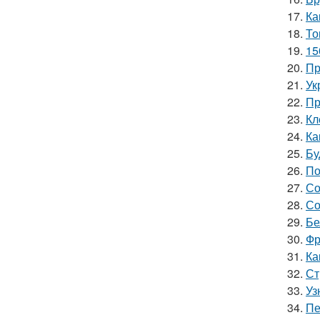
17.
Ка
18.
То
19.
15
20.
Пр
21.
Ук
22.
Пр
23.
Кл
24.
Ка
25.
Бу
26.
По
27.
Со
28.
Со
29.
Бе
30.
Фр
31.
Ка
32.
Ст
33.
Уз
34.
Пе