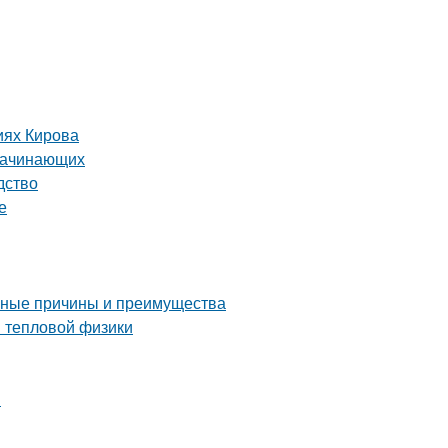
иях Кирова
 начинающих
дство
е
овные причины и преимущества
ы тепловой физики
я