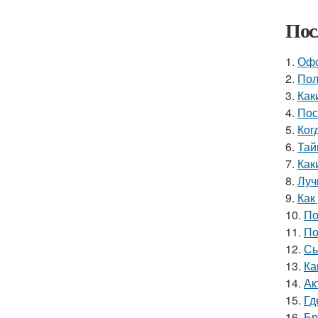
Пос
1.
Офо
2.
Пол
3.
Как
4.
Пос
5.
Ког
6.
Тай
7.
Как
8.
Луч
9.
Как
10.
По
11.
По
12.
Сы
13.
Ка
14.
Ак
15.
Гд
16.
Бр