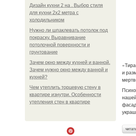
Дизайн кухни 2 на . Выбор стиля
для кухни 2х2 метра с
холодильником
Нужно ли шпаклевать потолок под
покраску. Выравнивание
потолочной поверхности и
грунтование
Зачем окно между кухней и ванной.
«Тира
Зачем нужно окно между ванной и
и раз
кухней?
мертв
Чем утеплить торцевую стену в
Психо
квартире изнутри. Особенности
нашей
утепления стен в квартире
фасад
украш
читат