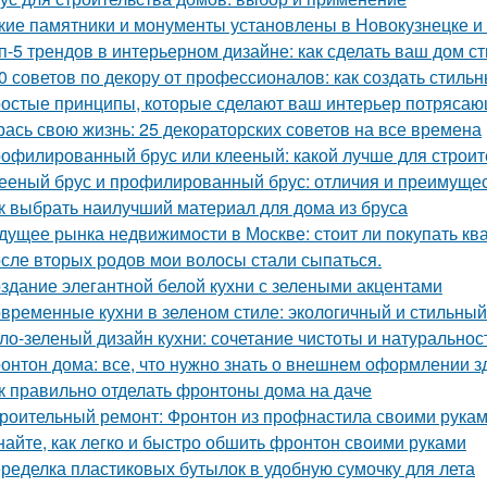
кие памятники и монументы установлены в Новокузнецке и
п-5 трендов в интерьерном дизайне: как сделать ваш дом 
0 советов по декору от профессионалов: как создать стиль
остые принципы, которые сделают ваш интерьер потрясающ
рась свою жизнь: 25 декораторских советов на все времена
офилированный брус или клееный: какой лучше для строит
ееный брус и профилированный брус: отличия и преимуще
к выбрать наилучший материал для дома из бруса
дущее рынка недвижимости в Москве: стоит ли покупать ква
сле вторых родов мои волосы стали сыпаться.
здание элегантной белой кухни с зелеными акцентами
временные кухни в зеленом стиле: экологичный и стильны
ло-зеленый дизайн кухни: сочетание чистоты и натуральнос
онтон дома: все, что нужно знать о внешнем оформлении з
к правильно отделать фронтоны дома на даче
роительный ремонт: Фронтон из профнастила своими рука
найте, как легко и быстро обшить фронтон своими руками
ределка пластиковых бутылок в удобную сумочку для лета