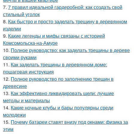
7.
7 правил идеальной гардеробной: как создать свой
стильный уголок
8.
Как быстро и просто заделать трещину в деревянном
изделии
9.
Какие легенды и мифы связаны с историей
Комсомольска-на-Амуре
10.
Полное руководство: как заделать трещины в дереве
своими руками
11.
Как заделать трещины в деревянном доме:
пошаговая инструкция
12.
Полное руководство по заполнению трещин в
древесине
13.
Как эффективно ликвидировать щели: лучшие
методы и материалы
14.
Какие ночные клубы и бары популярны среди
молодежи
15.
Почему батареи ставят внизу под окнами: физика за
этим