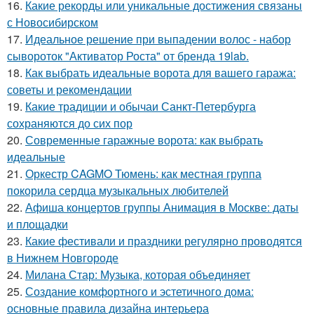
16.
Какие рекорды или уникальные достижения связаны
с Новосибирском
17.
Идеальное решение при выпадении волос - набор
сывороток "Активатор Роста" от бренда 19lab.
18.
Как выбрать идеальные ворота для вашего гаража:
советы и рекомендации
19.
Какие традиции и обычаи Санкт-Петербурга
сохраняются до сих пор
20.
Современные гаражные ворота: как выбрать
идеальные
21.
Оркестр CAGMO Тюмень: как местная группа
покорила сердца музыкальных любителей
22.
Афиша концертов группы Анимация в Москве: даты
и площадки
23.
Какие фестивали и праздники регулярно проводятся
в Нижнем Новгороде
24.
Милана Стар: Музыка, которая объединяет
25.
Создание комфортного и эстетичного дома:
основные правила дизайна интерьера