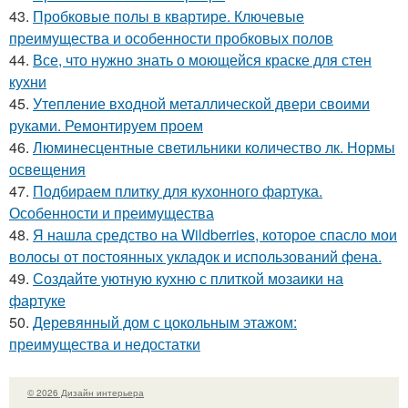
43.
Пробковые полы в квартире. Ключевые
преимущества и особенности пробковых полов
44.
Все, что нужно знать о моющейся краске для стен
кухни
45.
Утепление входной металлической двери своими
руками. Ремонтируем проем
46.
Люминесцентные светильники количество лк. Нормы
освещения
47.
Подбираем плитку для кухонного фартука.
Особенности и преимущества
48.
Я нашла средство на Wildberries, которое спасло мои
волосы от постоянных укладок и использований фена.
49.
Создайте уютную кухню с плиткой мозаики на
фартуке
50.
Деревянный дом с цокольным этажом:
преимущества и недостатки
© 2026 Дизайн интерьера