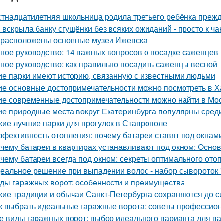
тнадцатилетняя школьница родила третьего ребёнка преж
 вскрыла банку сгущёнки без всяких ожиданий - просто к ча
 расположены основные музеи Ижевска
ное руководство: 14 важных вопросов о посадке саженцев
ное руководство: как правильно посадить саженцы весной
ие парки имеют историю, связанную с известными людьми
ие основные достопримечательности можно посмотреть в Х
ие современные достопримечательности можно найти в Мо
ие природные места вокруг Екатеринбурга популярны среди
кие лучшие парки для прогулок в Ставрополе
фективность отопления: почему батареи ставят под окнам
чему батареи в квартирах устанавливают под окном: Осн
чему батареи всегда под окном: секреты оптимального ото
еальное решение при выпадении волос - набор сывороток "
ды гаражных ворот: особенности и преимущества
кие традиции и обычаи Санкт-Петербурга сохраняются до с
к выбрать идеальные гаражные ворота: советы профессио
е виды гаражных ворот: выбор идеального варианта для в