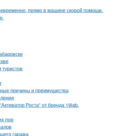
девременно, прямо в машине скорой помощи.
ю.
абаровске
скве
 туристов
и
овные причины и преимущества
пления
Активатор Роста" от бренда 19lab.
их пор
налов
ашего гаража