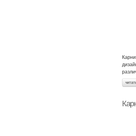
Карни
дизай
разли
читат
Кар