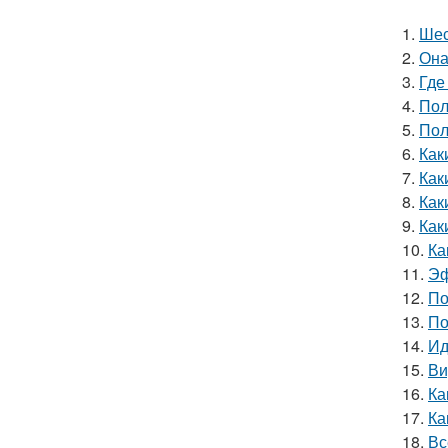
1.
Шес
2.
Она
3.
Где
4.
Пол
5.
Пол
6.
Как
7.
Как
8.
Как
9.
Как
10.
Ка
11.
Эф
12.
По
13.
По
14.
Ид
15.
Ви
16.
Ка
17.
Ка
18.
Вс