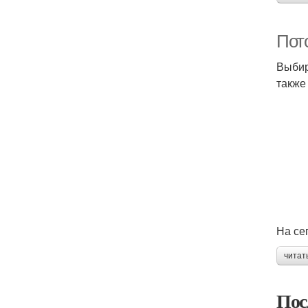
Пот
Выбир
также 
На се
читат
Пос