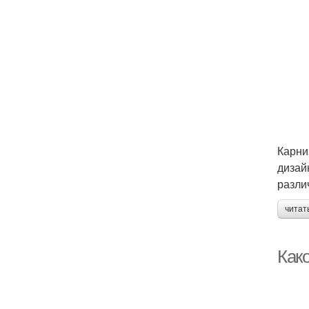
Карни
дизай
разли
читат
Как