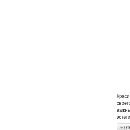
Краси
своег
важны
эстет
читат