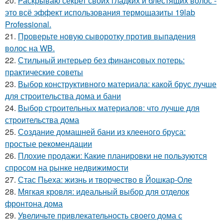
20.
Раскрываю секрет своих гладких и блестящих волос -
это всё эффект использования термощазиты 19lab
Professional.
21.
Проверьте новую сыворотку против выпадения
волос на WB.
22.
Стильный интерьер без финансовых потерь:
практические советы
23.
Выбор конструктивного материала: какой брус лучше
для строительства дома и бани
24.
Выбор строительных материалов: что лучше для
строительства дома
25.
Создание домашней бани из клееного бруса:
простые рекомендации
26.
Плохие продажи: Какие планировки не пользуются
спросом на рынке недвижимости
27.
Стас Пьеха: жизнь и творчество в Йошкар-Оле
28.
Мягкая кровля: идеальный выбор для отделок
фронтона дома
29.
Увеличьте привлекательность своего дома с