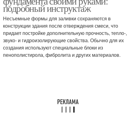
фундамента своими руками:
подробный инструктаж
Несъемные формы для заливки сохраняются в
Полистирольная
конструкции здания после отверждения смеси, что
Постоянная опалубка
опалубка
придает постройке дополнительную прочность, тепло-,
звуко- и гидроизолирующие свойства. Обычно для их
создания используют специальные блоки из
пенополистирола, фибролита и других материалов.
Коттеджи из несъемной
опалубки