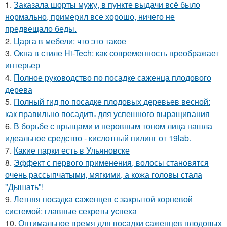
1.
Заказала шорты мужу, в пункте выдачи всё было
нормально, примерил все хорошо, ничего не
предвещало беды.
2.
Царга в мебели: что это такое
3.
Окна в стиле Hi-Tech: как современность преображает
интерьер
4.
Полное руководство по посадке саженца плодового
дерева
5.
Полный гид по посадке плодовых деревьев весной:
как правильно посадить для успешного выращивания
6.
В борьбе с прыщами и неровным тоном лица нашла
идеальное средство - кислотный пилинг от 19lab.
7.
Какие парки есть в Ульяновске
8.
Эффект с первого применения, волосы становятся
очень рассыпчатыми, мягкими, а кожа головы стала
"Дышать"!
9.
Летняя посадка саженцев с закрытой корневой
системой: главные секреты успеха
10.
Оптимальное время для посадки саженцев плодовых