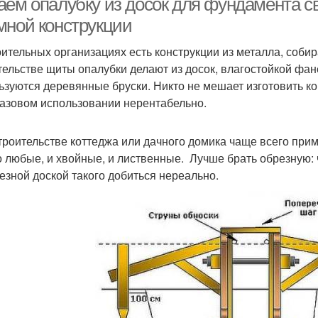
аем опалубку из досок для фундамента 
мной конструкции
оительных организациях есть конструкции из металла, соби
тельстве щиты опалубки делают из досок, влагостойкой фан
ьзуются деревянные бруски. Никто не мешает изготовить кон
азовом использовании нерентабельно.
троительстве коттеджа или дачного домика чаще всего при
 любые, и хвойные, и лиственные. Лучше брать обрезную: ч
езной доской такого добиться нереально.