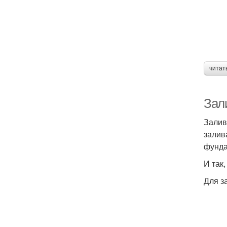
читат
Зал
Залив
залив
фунда
И так
Для з