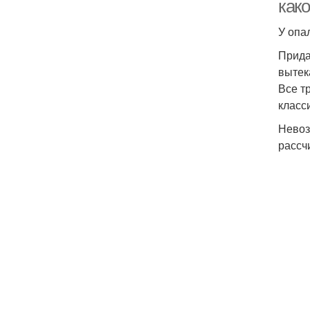
как
У опа
Прида
вытек
Все т
класс
Невоз
рассч