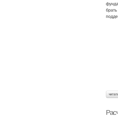
фунда
брать
подде
читат
Рас