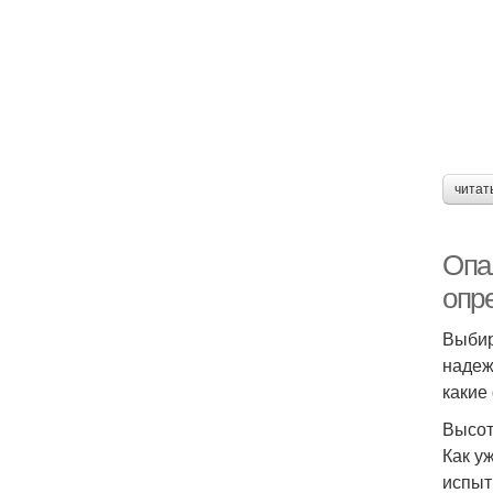
читат
Опал
опр
Выбир
надеж
какие
Высот
Как у
испыт