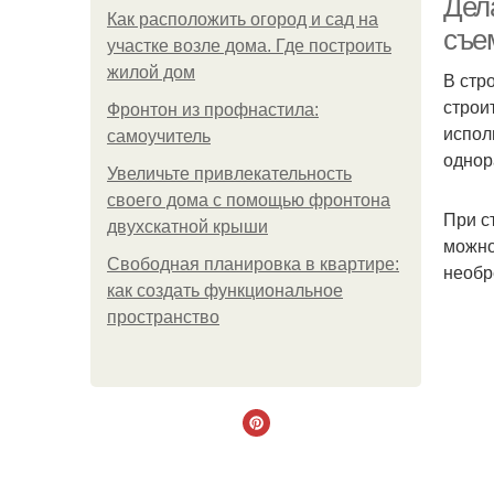
Дел
Как расположить огород и сад на
съе
участке возле дома. Где построить
жилой дом
В стр
строи
Фронтон из профнастила:
испол
самоучитель
однор
Увеличьте привлекательность
своего дома с помощью фронтона
При с
двухскатной крыши
можно
Свободная планировка в квартире:
необр
как создать функциональное
пространство