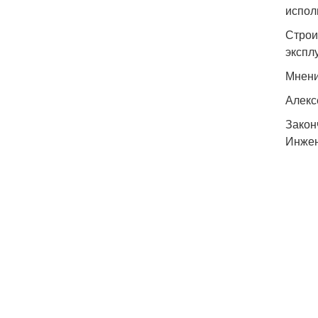
испол
Строи
экспл
Мнени
Алекс
Закон
Инжен