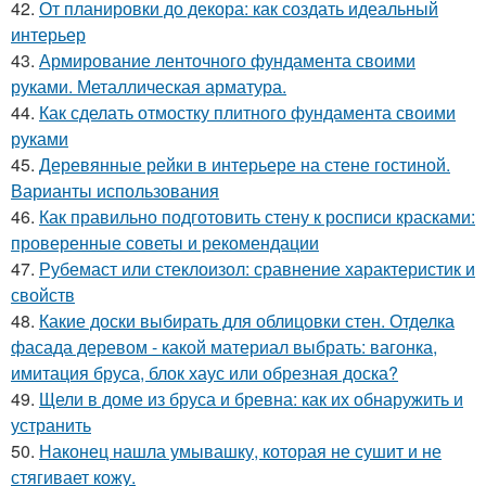
42.
От планировки до декора: как создать идеальный
интерьер
43.
Армирование ленточного фундамента своими
руками. Металлическая арматура.
44.
Как сделать отмостку плитного фундамента своими
руками
45.
Деревянные рейки в интерьере на стене гостиной.
Варианты использования
46.
Как правильно подготовить стену к росписи красками:
проверенные советы и рекомендации
47.
Рубемаст или стеклоизол: сравнение характеристик и
свойств
48.
Какие доски выбирать для облицовки стен. Отделка
фасада деревом - какой материал выбрать: вагонка,
имитация бруса, блок хаус или обрезная доска?
49.
Щели в доме из бруса и бревна: как их обнаружить и
устранить
50.
Наконец нашла умывашку, которая не сушит и не
стягивает кожу.