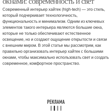
окнами: современность и свет
Современный интерьер хайтек (high-tech) — это стиль,
который подчеркивает технологичность,
Жалюзи для больших
Комнаты с большими
функциональность и минимализм. Одним из ключевых
окон
окнами
элементов такого интерьера являются большие окна,
которые не только обеспечивают естественное
освещение, но и создают ощущение открытости и связи
с внешним миром. В этой статье мы рассмотрим, как
Хай-теки с окнами
Стиль с окнами
правильно организовать интерьер хайтек с большими
окнами, чтобы максимально использовать свет и создать
современное, комфортное пространство.
Большые окна
Стиль в интерьерах
Окна для интерьера
Решения для окон