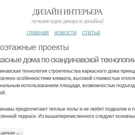
ДИЗАЙН ИНТЕРЬЕРА
лучшие идеи декора и дизайна!
главная
новости
статьи
оэтажные проекты
асные дома по скандинавской технологии.
инавская технология строительства каркасного дома принци
овлено особенностями климата, высокой стоимостью отопле
нальным использованием площади, возможностью подъезда
ей.
инавы предпочитают теплые полы и не любят подвалов и по
кленной террасе. Из вышеперечисленного следуют основные
ь дальше →