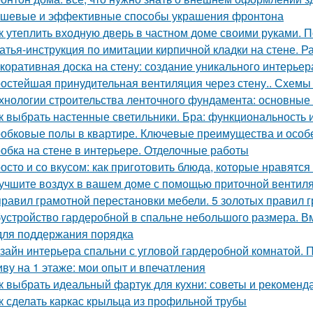
шевые и эффективные способы украшения фронтона
к утеплить входную дверь в частном доме своими руками. П
атья-инструкция по имитации кирпичной кладки на стене. Р
коративная доска на стену: создание уникального интерьер
остейшая принудительная вентиляция через стену.. Схемы 
хнологии строительства ленточного фундамента: основные
к выбрать настенные светильники. Бра: функциональность 
обковые полы в квартире. Ключевые преимущества и особ
обка на стене в интерьере. Отделочные работы
осто и со вкусом: как приготовить блюда, которые нравятся
учшите воздух в вашем доме с помощью приточной вентил
правил грамотной перестановки мебели. 5 золотых правил 
устройство гардеробной в спальне небольшого размера. В
для поддержания порядка
зайн интерьера спальни с угловой гардеробной комнатой.
ву на 1 этаже: мои опыт и впечатления
к выбрать идеальный фартук для кухни: советы и рекоменд
к сделать каркас крыльца из профильной трубы