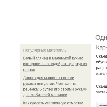
Одн
Карк
Популярные материалы
Сканд
Белый глянец в маленькой кухне:
обусл
как правильно подобрать фартук из
рацио
плитки
жител
Дорога для машинок своими
руками для детей. Чем занять
Сканд
ребенка: 5 супер игр своими руками
засте
для любителей машинок
Как сделать утепленную отмостку
читат