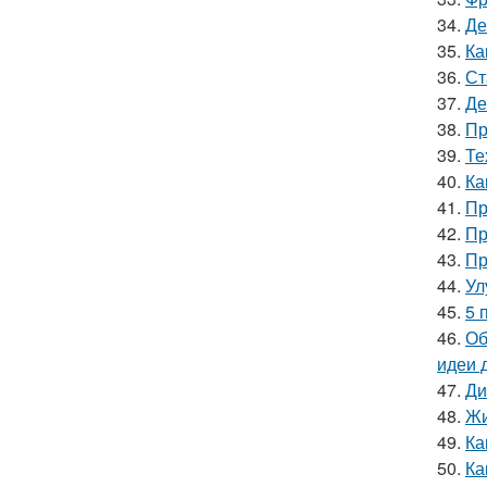
34.
Де
35.
Ка
36.
Ст
37.
Де
38.
Пр
39.
Те
40.
Ка
41.
Пр
42.
Пр
43.
Пр
44.
Ул
45.
5 
46.
Об
идеи 
47.
Ди
48.
Жи
49.
Ка
50.
Ка