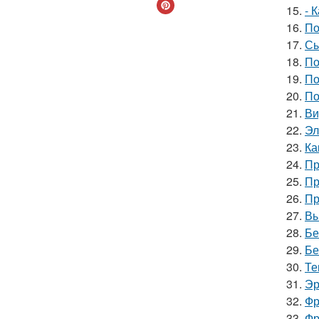
15.
- 
16.
По
17.
Сы
18.
По
19.
По
20.
По
21.
Ви
22.
Эл
23.
Ка
24.
Пр
25.
Пр
26.
Пр
27.
Вы
28.
Бе
29.
Бе
30.
Те
31.
Эр
32.
Фр
33.
Фр