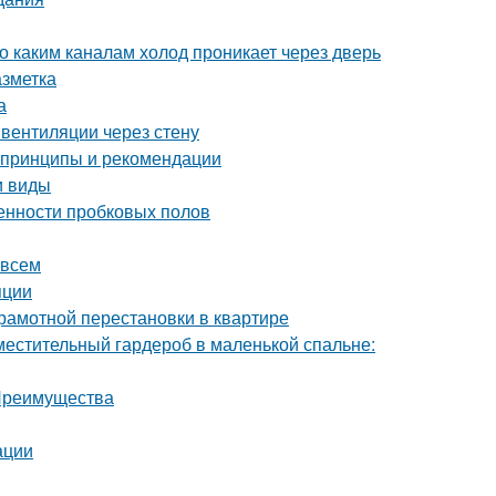
о каким каналам холод проникает через дверь
азметка
а
вентиляции через стену
 принципы и рекомендации
и виды
енности пробковых полов
 всем
яции
грамотной перестановки в квартире
местительный гардероб в маленькой спальне:
 Преимущества
ации