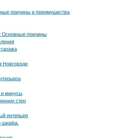
овные причины и преимущества
а: Основные причины
пления
 гаража
м Новгороде
интерьера
 и минусы
ренних стен
ный интерьер
о шкафа.
дания