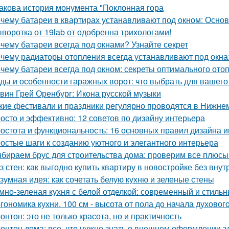
Какова история монумента "Поклонная гора
чему батареи в квартирах устанавливают под окном: Осн
воротка от 19lab от одобренна трихологами!
чему батареи всегда под окнами? Узнайте секрет
чему радиаторы отопления всегда устанавливают под окн
чему батареи всегда под окном: секреты оптимального ото
ды и особенности гаражных ворот: что выбрать для вашего
вин Грей Оренбург: Икона русской музыки
кие фестивали и праздники регулярно проводятся в Нижне
осто и эффективно: 12 советов по дизайну интерьера
остота и функциональность: 16 основных правил дизайна 
остые шаги к созданию уютного и элегантного интерьера
бираем брус для строительства дома: проверим все плюсы
з стен: как выгодно купить квартиру в новостройке без внут
зумная идея: как сочетать белую кухню и зеленые стены
мно-зеленая кухня с белой отделкой: современный и стиль
гономика кухни. 100 см - высота от пола до начала духовог
онтон: это не только красота, но и практичность
онтон дома: все, что нужно знать о внешнем оформлении з