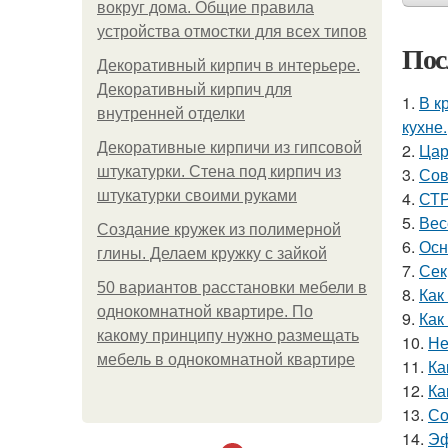
вокруг дома. Общие правила
устройства отмостки для всех типов
Пос
Декоративный кирпич в интерьере.
Декоративный кирпич для
1.
В к
внутренней отделки
кухне.
Декоративные кирпичи из гипсовой
2.
Цар
штукатурки. Стена под кирпич из
3.
Сов
штукатурки своими руками
4.
СТР
5.
Вес
Создание кружек из полимерной
6.
Осн
глины. Делаем кружку с зайкой
7.
Сек
50 вариантов расстановки мебели в
8.
Как
однокомнатной квартире. По
9.
Как
какому принципу нужно размещать
10.
Не
мебель в однокомнатной квартире
11.
Ка
12.
Ка
13.
Со
14.
Эф