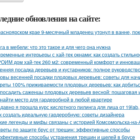
ледние обновления на сайте:
расноярском крае 9-месячный младенец утонул в ванне, по
га в мебели: что это такое и для чего она нужна
ременные интерьеры с хай-тек окнами: как создать стильно
ОИМ дом хай-тек 260 м2: современный комфорт и инновац
енняя посадка деревьев и кустарников: полное руководств
овы весенней посадки плодовых деревьев: советы для на
реты 100% приживаемости плодовых деревьев: как добитьс
 посадить саженцы плодовых деревьев весной: пошаговая 
 найти место для гардеробной в любой квартире
давно я прошла курс кислотного пилинга для лица от 19lab,
к создать идеальную гардеробную: советы дизайнера
кие легенды и мифы связаны с историей Комсомольска-на
веты по защите брус от трещин: эффективные способы
фективные способы устранения трещин и щелей в брусе