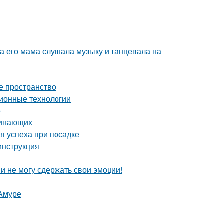
ка его мама слушала музыку и танцевала на
е пространство
ионные технологии
о
чинающих
я успеха при посадке
инструкция
 и не могу сдержать свои эмоции!
-Амуре