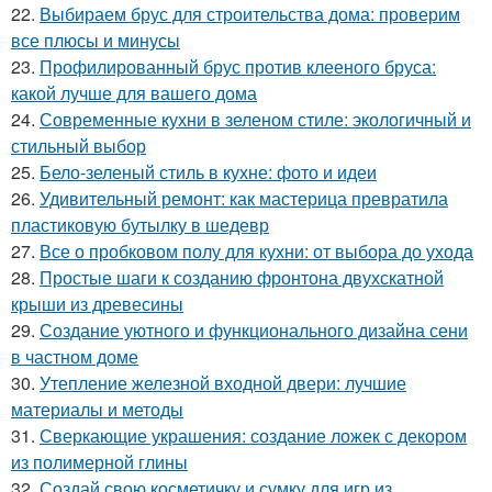
22.
Выбираем брус для строительства дома: проверим
все плюсы и минусы
23.
Профилированный брус против клееного бруса:
какой лучше для вашего дома
24.
Современные кухни в зеленом стиле: экологичный и
стильный выбор
25.
Бело-зеленый стиль в кухне: фото и идеи
26.
Удивительный ремонт: как мастерица превратила
пластиковую бутылку в шедевр
27.
Все о пробковом полу для кухни: от выбора до ухода
28.
Простые шаги к созданию фронтона двухскатной
крыши из древесины
29.
Создание уютного и функционального дизайна сени
в частном доме
30.
Утепление железной входной двери: лучшие
материалы и методы
31.
Сверкающие украшения: создание ложек с декором
из полимерной глины
32.
Создай свою косметичку и сумку для игр из