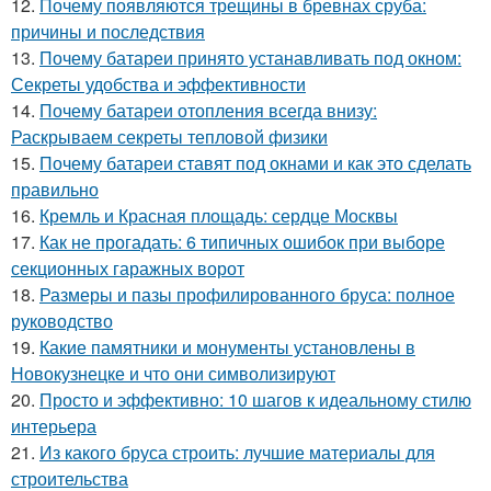
12.
Почему появляются трещины в бревнах сруба:
причины и последствия
13.
Почему батареи принято устанавливать под окном:
Секреты удобства и эффективности
14.
Почему батареи отопления всегда внизу:
Раскрываем секреты тепловой физики
15.
Почему батареи ставят под окнами и как это сделать
правильно
16.
Кремль и Красная площадь: сердце Москвы
17.
Как не прогадать: 6 типичных ошибок при выборе
секционных гаражных ворот
18.
Размеры и пазы профилированного бруса: полное
руководство
19.
Какие памятники и монументы установлены в
Новокузнецке и что они символизируют
20.
Просто и эффективно: 10 шагов к идеальному стилю
интерьера
21.
Из какого бруса строить: лучшие материалы для
строительства