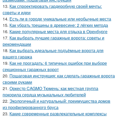
13.
Как спроектировать гардеробную своей мечты:
советы и идеи
14.
Есть ли в городе уникальные или необычные места
15.
Как убрать трещины в древесине: 2 лёгких метода
16.
Какие популярные места для отдыха в Оренбурге
17.
Как выбрать лучшие гаражные ворота: советы и
рекомендации
18.
Как выбрать идеальные подъёмные ворота для
вашего гаража
19.
Как не прогадать: 6 типичных ошибок при выборе
секционных гаражных ворот
20.
Пошаговая инструкция: как сделать гаражные ворота
своими руками
21.
Оркестр CAGMO Тюмень: как местная группа
покорила сердца музыкальных любителей
22.
Экологичный и натуральный: преимущества домов
из профилированного бруса
23.
Какие современные развлекательные комплексы