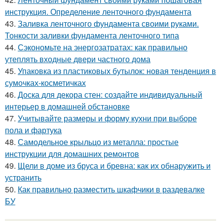
инструкция. Определение ленточного фундамента
43.
Заливка ленточного фундамента своими руками.
Тонкости заливки фундамента ленточного типа
44.
Сэкономьте на энергозатратах: как правильно
утеплять входные двери частного дома
45.
Упаковка из пластиковых бутылок: новая тенденция в
сумочках-косметичках
46.
Доска для декора стен: создайте индивидуальный
интерьер в домашней обстановке
47.
Учитывайте размеры и форму кухни при выборе
пола и фартука
48.
Самодельное крыльцо из металла: простые
инструкции для домашних ремонтов
49.
Щели в доме из бруса и бревна: как их обнаружить и
устранить
50.
Как правильно разместить шкафчики в раздевалке
БУ